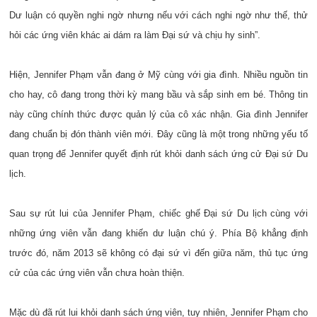
Dư luận có quyền nghi ngờ nhưng nếu với cách nghi ngờ như thế, thử
hỏi các ứng viên khác ai dám ra làm Đại sứ và chịu hy sinh”.
Hiện, Jennifer Phạm vẫn đang ở Mỹ cùng với gia đình. Nhiều nguồn tin
cho hay, cô đang trong thời kỳ mang bầu và sắp sinh em bé. Thông tin
này cũng chính thức được quản lý của cô xác nhận. Gia đình Jennifer
đang chuẩn bị đón thành viên mới. Đây cũng là một trong những yếu tố
quan trọng để Jennifer quyết định rút khỏi danh sách ứng cử Đại sứ Du
lịch.
Sau sự rút lui của Jennifer Phạm, chiếc ghế Đại sứ Du lịch cùng với
những ứng viên vẫn đang khiến dư luận chú ý. Phía Bộ khẳng định
trước đó, năm 2013 sẽ không có đại sứ vì đến giữa năm, thủ tục ứng
cử của các ứng viên vẫn chưa hoàn thiện.
Mặc dù đã rút lui khỏi danh sách ứng viên, tuy nhiên, Jennifer Phạm cho