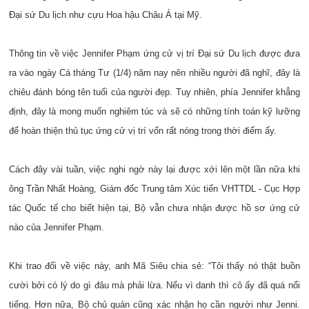
Đại sứ Du lịch như cựu Hoa hậu Châu Á tại Mỹ.
Thông tin về việc Jennifer Phạm ứng cử vị trí Đại sứ Du lịch được đưa
ra vào ngày Cá tháng Tư (1/4) năm nay nên nhiều người đã nghĩ, đây là
chiêu đánh bóng tên tuổi của người đẹp. Tuy nhiên, phía Jennifer khẳng
định, đây là mong muốn nghiêm túc và sẽ có những tính toán kỹ lưỡng
để hoàn thiện thủ tục ứng cử vị trí vốn rất nóng trong thời điểm ấy.
Cách đây vài tuần, việc nghi ngờ này lại được xới lên một lần nữa khi
ông Trần Nhất Hoàng, Giám đốc Trung tâm Xúc tiến VHTTDL - Cục Hợp
tác Quốc tế cho biết hiện tại, Bộ vẫn chưa nhận được hồ sơ ứng cử
nào của Jennifer Phạm.
Khi trao đổi về việc này, anh Mã Siêu chia sẻ: “Tôi thấy nó thật buồn
cười bởi có lý do gì đâu mà phải lừa. Nếu vì danh thì cô ấy đã quá nổi
tiếng. Hơn nữa, Bộ chủ quản cũng xác nhận họ cần người như Jenni.