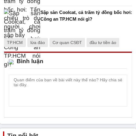
Sập sàn Coolcat, cả trăm tỷ đồng bốc hơi:
Công an TP.HCM nói gì?
TP.HCM
lừa đảo
Cơ quan CSĐT
đầu tư tiền ảo
Bình luận
Tin nổi bật