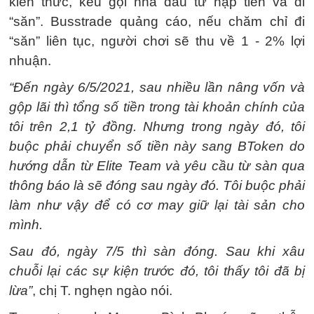
kiến thức, kêu gọi nhà đầu tư nạp tiền và đi
“săn”. Busstrade quảng cáo, nếu chăm chỉ đi
“săn” liên tục, người chơi sẽ thu về 1 - 2% lợi
nhuận.
“Đến ngày 6/5/2021, sau nhiều lần nâng vốn và
gộp lãi thì tổng số tiền trong tài khoản chính của
tôi trên 2,1 tỷ đồng. Nhưng trong ngày đó, tôi
buộc phải chuyển số tiền này sang BToken do
hướng dẫn từ Elite Team và yêu cầu từ sàn qua
thông báo là sẽ đóng sau ngày đó. Tôi buộc phải
làm như vậy để có cơ may giữ lại tài sản cho
mình.
Sau đó, ngày 7/5 thì sàn đóng. Sau khi xâu
chuỗi lại các sự kiện trước đó, tôi thấy tôi đã bị
lừa”
, chị T. nghẹn ngào nói.