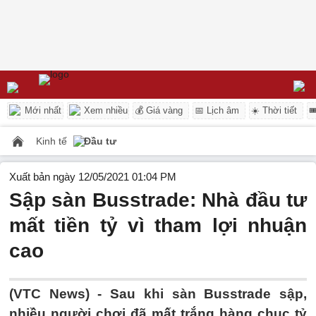
Mới nhất
Xem nhiều
💰 Giá vàng
📅 Lịch âm
☀️ Thời tiết

Kinh tế
Đầu tư
Xuất bản ngày 12/05/2021 01:04 PM
Sập sàn Busstrade: Nhà đầu tư
mất tiền tỷ vì tham lợi nhuận
cao
(VTC News) -
Sau khi sàn Busstrade sập,
nhiều người chơi đã mất trắng hàng chục tỷ