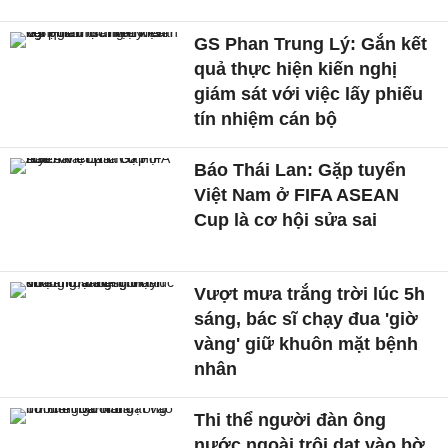
GS Phan Trung Lý: Gắn kết
quả thực hiện kiến nghị
giám sát với việc lấy phiếu
tín nhiệm cán bộ
Báo Thái Lan: Gặp tuyển
Việt Nam ở FIFA ASEAN
Cup là cơ hội sửa sai
Vượt mưa trắng trời lúc 5h
sáng, bác sĩ chạy đua 'giờ
vàng' giữ khuôn mặt bệnh
nhân
Thi thể người đàn ông
nước ngoài trôi dạt vào bờ