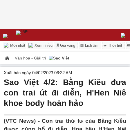
Mới nhất
Xem nhiều
💰 Giá vàng
📅 Lịch âm
☀️ Thời tiết

Văn hóa - Giải trí
Sao Việt
Xuất bản ngày 04/02/2023 06:32 AM
Sao Việt 4/2: Bằng Kiều đưa
con trai út đi diễn, H'Hen Niê
khoe body hoàn hảo
(VTC News) -
Con trai thứ tư của Bằng Kiều
được cùng bố đi diễn, Hoa hậu H'Hen Niê