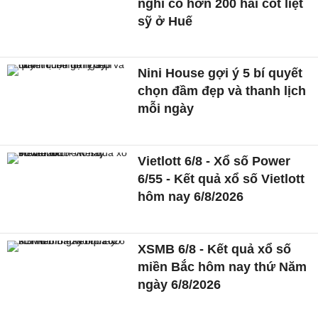
nghi có hơn 200 hài cốt liệt
sỹ ở Huế
Nini House gợi ý 5 bí quyết
chọn đầm đẹp và thanh lịch
mỗi ngày
Vietlott 6/8 - Xổ số Power
6/55 - Kết quả xổ số Vietlott
hôm nay 6/8/2026
XSMB 6/8 - Kết quả xổ số
miền Bắc hôm nay thứ Năm
ngày 6/8/2026