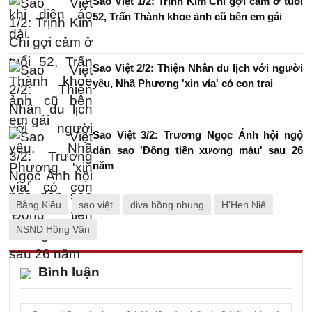
Sao Việt 1/2: Trịnh Kim Chi gợi cảm ở tuổi
52, Trấn Thành khoe ảnh cũ bên em gái
Sao Việt 2/2: Thiện Nhân du lịch với người
yêu, Nhã Phương 'xin vía' có con trai
Sao Việt 3/2: Trương Ngọc Ánh hội ngộ
dàn sao 'Đồng tiền xương máu' sau 26
năm
Bằng Kiều
sao việt
diva hồng nhung
H'Hen Niê
NSND Hồng Vân
Bình luận