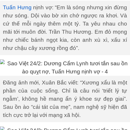
Tuấn Hưng
nịnh vợ: “Em là sóng nhưng xin đừng
như sóng. Dội vào bờ xin chớ ngược ra khơi. Và
cứ thế mỗi ngày thêm một tý. Ta yêu nhau cho
mãi tới muôn đời. Trần Thu Hương. Em đỏ mọng
như chiếc bánh ngọt kia, còn anh xù xì, xấu xí
như chậu cây xương rồng đó”.
Đăng ảnh mới, Xuân Bắc viết: “Xương xẩu là một
phần của cuộc sống. Chỉ là câu nói ‘triết lý tự
ngẫm’, không hề mang ẩn ý khoe sự đẹp giai”.
Sau ồn ào “cái tát của mẹ”, nam nghệ sỹ hiện đã
tích cực trở lại với mạng xã hội.