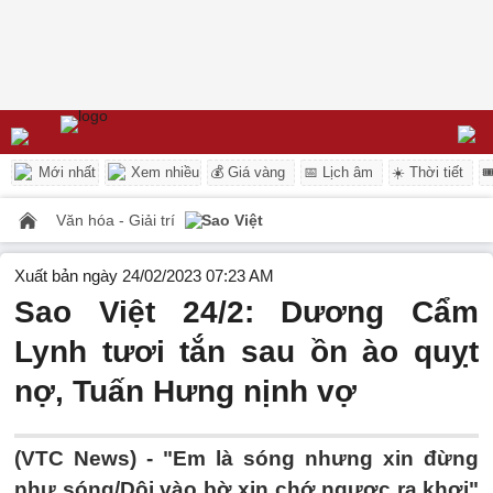
Mới nhất
Xem nhiều
💰 Giá vàng
📅 Lịch âm
☀️ Thời tiết

Văn hóa - Giải trí
Sao Việt
Xuất bản ngày 24/02/2023 07:23 AM
Sao Việt 24/2: Dương Cẩm
Lynh tươi tắn sau ồn ào quỵt
nợ, Tuấn Hưng nịnh vợ
(VTC News) -
"Em là sóng nhưng xin đừng
như sóng/Dội vào bờ xin chớ ngược ra khơi"