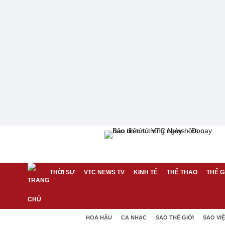
THỜI SỰ
VTC NEWS TV
KINH TẾ
THỂ THAO
THẾ G
HOA HẬU
CA NHẠC
SAO THẾ GIỚI
SAO VI