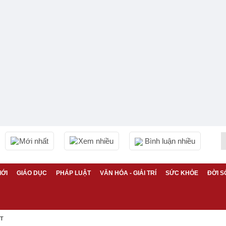
Mới nhất
Xem nhiều
Bình luận nhiều
IỚI
GIÁO DỤC
PHÁP LUẬT
VĂN HÓA - GIẢI TRÍ
SỨC KHỎE
ĐỜI S
ỆT