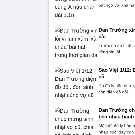
bất ngờ với khả nă
Đan Trường xin 
dài
Trước ồn ào bị tố 
tiếng xin lỗi.
Sao Việt 1/12:
cũ
Dù đã ly hôn nhưng
còn diện đồ đôi.
Đan Trường chú
bên nhau hạnh
Mặc dù đã ly hôn 
nhau nuôi dạy con t