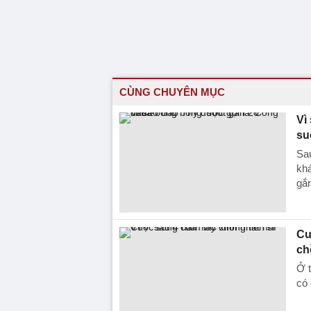
CÙNG CHUYÊN MỤC
Vì
su
Sau
khá
gắn
Cu
ch
Ở 
có