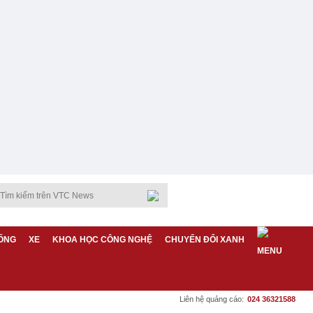
ỐNG
XE
KHOA HỌC CÔNG NGHỆ
CHUYỂN ĐỔI XANH
Liên hệ quảng cáo:
024 36321588