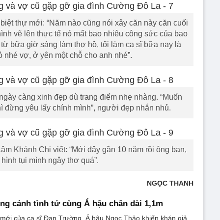
biệt thự mới: “Năm nào cũng nói xây căn này căn cuối
 hình vẽ lên thực tế nó mất bao nhiêu công sức của bao
từ bữa giờ sáng làm thợ hồ, tối làm ca sĩ bữa nay là
 Bỏ nhé vợ, ở yên một chỗ cho anh nhé”.
gày càng xinh đẹp dù trang điểm nhẹ nhàng. “Muốn
 đừng yêu lấy chính mình”, người đẹp nhắn nhủ.
m Khánh Chi viết: “Mới đây gần 10 năm rồi ông bạn,
 hình tụi mình ngây thơ quá”.
NGỌC THANH
g cảnh tình tứ cùng Á hậu chân dài 1,1m
mới của ca sĩ Đan Trường, Á hậu Ngọc Thảo khiến khán giả