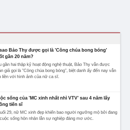
 sao Bảo Thy được gọi là 'Công chúa bong bóng'
ốt gần 20 năm?
 gần hai thập kỷ hoạt động nghệ thuật, Bảo Thy vẫn được
n giả gọi là "Công chúa bong bóng", biệt danh ấy đến nay vẫn
 liền với hình ảnh của nữ ca sĩ.
ộc sống của 'MC xinh nhất nhì VTV' sau 4 năm lấy
ồng tiến sĩ
tuổi 29, nữ MC xinh đẹp khiến bao người ngưỡng mộ bởi đang
 cuộc sống hôn nhân lẫn sự nghiệp đáng mơ ước.