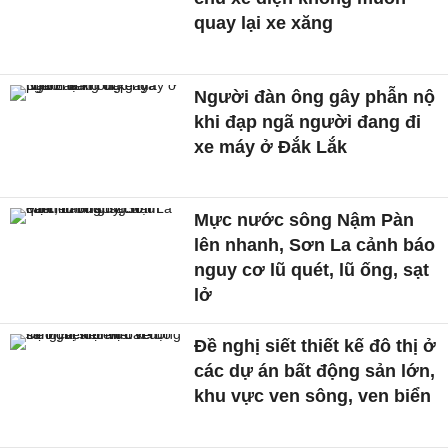
quay lại xe xăng
Người đàn ông gây phẫn nộ
khi đạp ngã người đang đi
xe máy ở Đắk Lắk
Mực nước sông Nậm Pàn
lên nhanh, Sơn La cảnh báo
nguy cơ lũ quét, lũ ống, sạt
lở
Đề nghị siết thiết kế đô thị ở
các dự án bất động sản lớn,
khu vực ven sông, ven biển