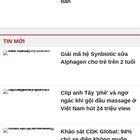
oan
TIN MỚI
Giải mã hệ Synbiotic sữa
Alphagen cho trẻ trên 2 tuổi
Clip anh Tây 'phê' và ngơ
ngác khi gội đầu massage ở
Việt Nam hút 24 triệu view
Khảo sát CDK Global: 94%
chủ xe điện không muốn