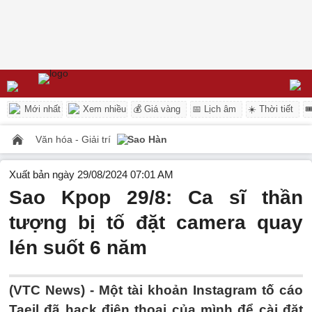
Mới nhất
Xem nhiều
💰 Giá vàng
📅 Lịch âm
☀️ Thời tiết

Văn hóa - Giải trí
Sao Hàn
Xuất bản ngày 29/08/2024 07:01 AM
Sao Kpop 29/8: Ca sĩ thần
tượng bị tố đặt camera quay
lén suốt 6 năm
(VTC News) -
Một tài khoản Instagram tố cáo
Taeil đã hack điện thoại của mình để cài đặt