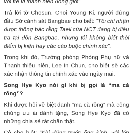
với trẻ vị thành niên đồng giới”.
Trả lời tờ Chosun, Choi Young Ki, người đứng
đầu Sở cảnh sát Bangbae cho biết:
“Tôi chỉ nhận
được thông báo rằng Taeil của NCT đang bị điều
tra tại đồn Bangbae, nhưng tôi không biết thời
điểm bị kiện hay các cáo buộc chính xác”.
Trong khi đó, Trưởng phòng Phòng Phụ nữ và
Thanh thiếu niên, Lee In Chun, cho biết sẽ các
xác nhận thông tin chính xác vào ngày mai.
Song Hye Kyo nói gì khi bị gọi là “ma cà
rồng‘’?
Khi được hỏi về biệt danh ”ma cà rồng“ mà công
chúng ưu ái dành tặng, Song Hye Kyo đã có
những chia sẻ rất chân thật.
Cô cho biết:
”Khi đứng trước ống kính, với lớp