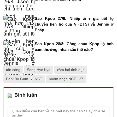
Sao Kpop 27/8: Nhiếp ảnh gia tiết lộ
chuyện hẹn hò của V (BTS) và Jennie ở
Pháp
Sao Kpop 28/8: Công chúa Kpop lộ ảnh
cam thường, nhan sắc thế nào?
tấn công
Song Hye Kyo
xâm hại tình dục
Park Bo Gum
NCT
nhóm nhạc NCT 127
Bình luận