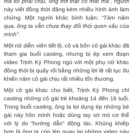
mà tôi phải chịu, ông trời thật có mắt mà”,
người
này viết đồng thời đăng kèm nhiều hình ảnh làm
chứng. Một người khác bình luận:
“Tám năm
qua, ông ta vẫn chưa thay đổi thói quen xấu của
mình”.
Một nữ diễn viên tiết lộ, cô và bốn cô gái khác đã
tham gia buổi casting, nhưng bị ép xem đoạn
video Trịnh Ký Phong ngủ với một phụ nữ khác
đồng thời bị quấy rối bằng những lời lẽ rất tục tĩu
khiến năm cô gái chịu rất nhiều tổn thương.
Một cô gái khác cho biết, Trịnh Ký Phong chỉ
casting những cô gái trẻ khoảng 14 đến 16 tuổi.
Trong buổi casting, ông ta lợi dụng ép những bé
gái này hôn mình hoặc dùng tay sờ mó cơ thể
với lý do “hướng dẫn” động tác. Khủng khiếp
hơn là ông ta còn lén quay lại những video này