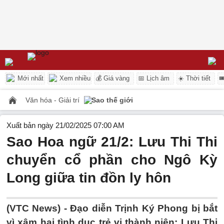
Mới nhất
Xem nhiều
💰 Giá vàng
📅 Lịch âm
☀️ Thời tiết

Văn hóa - Giải trí
Sao thế giới
Xuất bản ngày 21/02/2025 07:00 AM
Sao Hoa ngữ 21/2: Lưu Thi Thi
chuyển cổ phần cho Ngô Kỳ
Long giữa tin đồn ly hôn
(VTC News) -
Đạo diễn Trịnh Ký Phong bị bắt
vì xâm hại tình dục trẻ vị thành niên; Lưu Thi