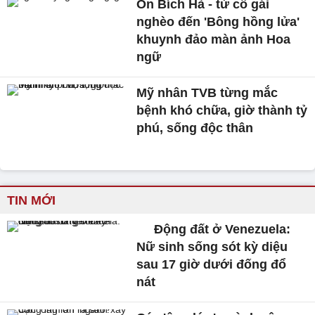
Ôn Bích Hà - từ cô gái
nghèo đến 'Bông hồng lửa'
khuynh đảo màn ảnh Hoa
ngữ
Mỹ nhân TVB từng mắc
bệnh khó chữa, giờ thành tỷ
phú, sống độc thân
TIN MỚI
Động đất ở Venezuela:
Nữ sinh sống sót kỳ diệu
sau 17 giờ dưới đống đổ
nát