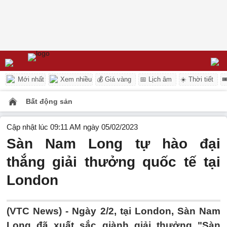
Mới nhất
Xem nhiều
💰 Giá vàng
📅 Lịch âm
☀️ Thời tiết

Bất động sản
Cập nhật lúc 09:11 AM ngày 05/02/2023
Sàn Nam Long tự hào đại
thắng giải thưởng quốc tế tại
London
(VTC News) -
Ngày 2/2, tại London, Sàn Nam
Long đã xuất sắc giành giải thưởng "Sàn