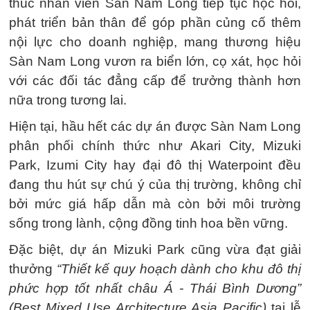
thúc nhân viên Sàn Nam Long tiếp tục học hỏi,
phát triển bản thân để góp phần củng cố thêm
nội lực cho doanh nghiệp, mang thương hiệu
Sàn Nam Long vươn ra biển lớn, cọ xát, học hỏi
với các đối tác đẳng cấp để trưởng thành hơn
nữa trong tương lai.
Hiện tại, hầu hết các dự án được Sàn Nam Long
phân phối chính thức như Akari City, Mizuki
Park, Izumi City hay đại đô thị Waterpoint đều
đang thu hút sự chú ý của thị trường, không chỉ
bởi mức giá hấp dẫn mà còn bởi môi trường
sống trong lành, cộng đồng tinh hoa bền vững.
Đặc biệt, dự án Mizuki Park cũng vừa đạt giải
thưởng
“Thiết kế quy hoạch dành cho khu đô thị
phức hợp tốt nhất châu Á - Thái Bình Dương”
(Best Mixed Use Architecture Asia Pacific)
tại lễ