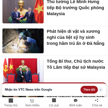
Thủ tướng Lê Minh Hưng
tiếp Bộ trưởng Quốc phòng
Malaysia
Phát hiện di vật và xương
nghi của liệt sỹ hy sinh
trong hầm trú ẩn ở Đà Nẵng
Tổng Bí thư, Chủ tịch nước
Tô Lâm tiếp Đại sứ Malaysia
Nhận tin VTC News trên Google
×
Theo dõi
Thủ tướng: Phải có giải
pháp 'chữa' bệnh thành tích
trong dạy, học
Trang chủ
Xem nhiều
Bình luận
Chia sẻ
Cỡ chữ