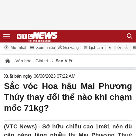
Mới nhất
Xem nhiều
💰 Giá vàng
📅 Lịch âm
☀️ Thời tiết

Văn hóa - Giải trí
Sao Việt
Xuất bản ngày 06/08/2023 07:22 AM
Sắc vóc Hoa hậu Mai Phương
Thúy thay đổi thế nào khi chạm
mốc 71kg?
(VTC News) -
Sở hữu chiều cao 1m81 nên dù
cân nặng tăng nhiều thì Mai Phương Thuý