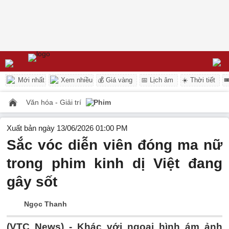
Mới nhất
Xem nhiều
💰 Giá vàng
📅 Lịch âm
☀️ Thời tiết

Văn hóa - Giải trí
Phim
Xuất bản ngày 13/06/2026 01:00 PM
Sắc vóc diễn viên đóng ma nữ
trong phim kinh dị Việt đang
gây sốt
Ngọc Thanh
(VTC News) -
Khác với ngoại hình ám ảnh