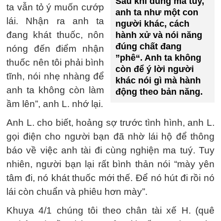
Sau khi dùng ma túy,
ta vẫn tỏ ý muốn cướp
anh ta như một con
lái. Nhận ra anh ta
người khác, cách
đang khát thuốc, nôn
hành xử và nói năng
đúng chất đang
nóng đến điểm nhận
”phê“. Anh ta không
thuốc nên tôi phải bình
còn để ý lời người
tĩnh, nói nhẹ nhàng để
khác nói gì mà hành
anh ta không còn làm
động theo bản năng.
ầm lên”, anh L. nhớ lại.
Anh L. cho biết, hoảng sợ trước tình hình, anh L.
gọi điện cho người bạn đã nhờ lái hộ để thông
báo về việc anh tài đi cùng nghiện ma tuý. Tuy
nhiên, người bạn lại rất bình thản nói “mày yên
tâm đi, nó khát thuốc mới thế. Để nó hút đi rồi nó
lái còn chuẩn và phiêu hơn mày”.
Khuya 4/1 chúng tôi theo chân tài xế H. (quê