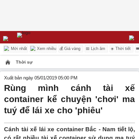
Mới nhất
Xem nhiều
💰 Giá vàng
📅 Lịch âm
☀️ Thời tiết

Thời sự
Xuất bản ngày 05/01/2019 05:00 PM
Rùng mình cánh tài xế
container kể chuyện 'chơi' ma
tuý để lái xe cho 'phiêu'
Cánh tài xế lái xe container Bắc - Nam tiết lộ,
có rất nhiều tài xế container sử dụng ma tuý