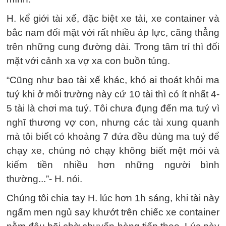
H. kể giới tài xế, đặc biệt xe tải, xe container và
bắc nam đối mặt với rất nhiều áp lực, căng thẳng
trên những cung đường dài. Trong tâm trí thì đối
mặt với cảnh xa vợ xa con buồn túng.
“Cũng như bao tài xế khác, khó ai thoát khỏi ma
tuý khi ở môi trường này cứ 10 tài thì có ít nhất 4-
5 tài là chơi ma tuý. Tôi chưa đụng đến ma tuý vì
nghĩ thương vợ con, nhưng các tài xung quanh
mà tôi biết có khoảng 7 đứa đều dùng ma tuý để
chạy xe, chúng nó chạy không biết mệt mỏi và
kiếm tiền nhiều hơn những người bình
thường...”- H. nói.
Chúng tôi chia tay H. lúc hơn 1h sáng, khi tài này
ngấm men ngủ say khướt trên chiếc xe container