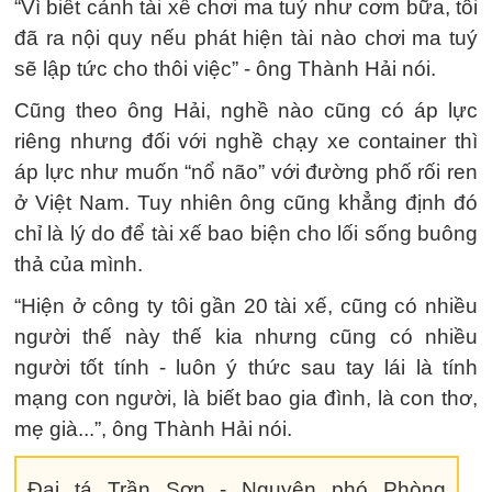
“Vì biết cảnh tài xế chơi ma tuý như cơm bữa, tôi
đã ra nội quy nếu phát hiện tài nào chơi ma tuý
sẽ lập tức cho thôi việc” - ông Thành Hải nói.
Cũng theo ông Hải, nghề nào cũng có áp lực
riêng nhưng đối với nghề chạy xe container thì
áp lực như muốn “nổ não” với đường phố rối ren
ở Việt Nam. Tuy nhiên ông cũng khẳng định đó
chỉ là lý do để tài xế bao biện cho lối sống buông
thả của mình.
“Hiện ở công ty tôi gần 20 tài xế, cũng có nhiều
người thế này thế kia nhưng cũng có nhiều
người tốt tính - luôn ý thức sau tay lái là tính
mạng con người, là biết bao gia đình, là con thơ,
mẹ già...”, ông Thành Hải nói.
Đại tá Trần Sơn - Nguyên phó Phòng