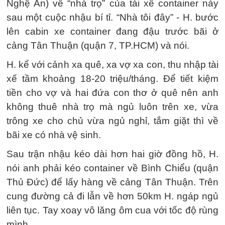
Nghệ An) về “nhà trọ” của tài xế container này
sau một cuộc nhậu bí tỉ. “Nhà tôi đây” - H. bước
lên cabin xe container đang đậu trước bãi ở
cảng Tân Thuận (quận 7, TP.HCM) và nói.
H. kể với cảnh xa quê, xa vợ xa con, thu nhập tài
xế tầm khoảng 18-20 triệu/tháng. Để tiết kiệm
tiền cho vợ và hai đứa con thơ ở quê nên anh
không thuê nhà trọ mà ngủ luôn trên xe, vừa
trông xe cho chủ vừa ngủ nghỉ, tắm giặt thì về
bãi xe có nhà vệ sinh.
Sau trận nhậu kéo dài hơn hai giờ đồng hồ, H.
nói anh phải kéo container về Bình Chiểu (quận
Thủ Đức) để lấy hàng về cảng Tân Thuận. Trên
cung đường cả đi lẫn về hơn 50km H. ngáp ngủ
liên tục. Tay xoay vô lăng ôm cua với tốc độ rùng
mình.