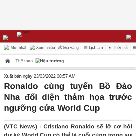
Mới nhất
Xem nhiều
💰 Giá vàng
📅 Lịch âm
☀️ Thời tiết

Thể thao
Hậu trường
Xuất bản ngày 23/03/2022 08:57 AM
Ronaldo cùng tuyển Bồ Đào
Nha đối diện thảm họa trước
ngưỡng cửa World Cup
(VTC News) -
Cristiano Ronaldo sẽ lỡ cơ hội
dự kỳ World Cup có thể là cuối cùng trong sự