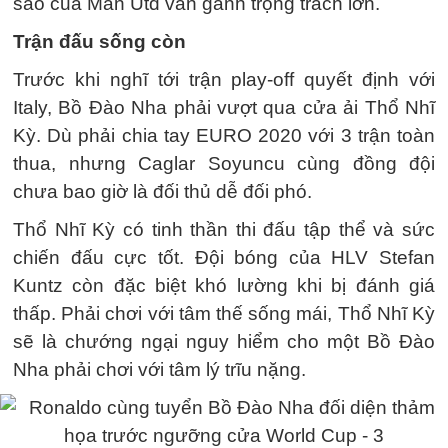
sao của Man Utd vẫn gánh trọng trách lớn.
Trận đấu sống còn
Trước khi nghĩ tới trận play-off quyết định với
Italy, Bồ Đào Nha phải vượt qua cửa ải Thổ Nhĩ
Kỳ. Dù phải chia tay EURO 2020 với 3 trận toàn
thua, nhưng Caglar Soyuncu cùng đồng đội
chưa bao giờ là đối thủ dễ đối phó.
Thổ Nhĩ Kỳ có tinh thần thi đấu tập thể và sức
chiến đấu cực tốt. Đội bóng của HLV Stefan
Kuntz còn đặc biệt khó lường khi bị đánh giá
thấp. Phải chơi với tâm thế sống mái, Thổ Nhĩ Kỳ
sẽ là chướng ngại nguy hiểm cho một Bồ Đào
Nha phải chơi với tâm lý trĩu nặng.