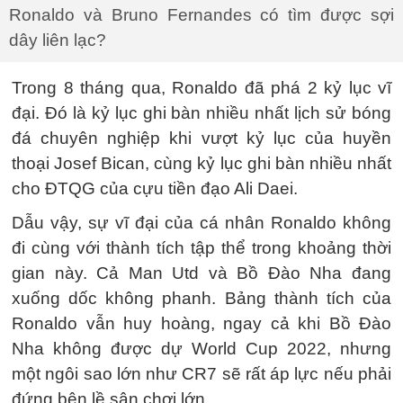
Ronaldo và Bruno Fernandes có tìm được sợi
dây liên lạc?
Trong 8 tháng qua, Ronaldo đã phá 2 kỷ lục vĩ
đại. Đó là kỷ lục ghi bàn nhiều nhất lịch sử bóng
đá chuyên nghiệp khi vượt kỷ lục của huyền
thoại Josef Bican, cùng kỷ lục ghi bàn nhiều nhất
cho ĐTQG của cựu tiền đạo Ali Daei.
Dẫu vậy, sự vĩ đại của cá nhân Ronaldo không
đi cùng với thành tích tập thể trong khoảng thời
gian này. Cả Man Utd và Bồ Đào Nha đang
xuống dốc không phanh. Bảng thành tích của
Ronaldo vẫn huy hoàng, ngay cả khi Bồ Đào
Nha không được dự World Cup 2022, nhưng
một ngôi sao lớn như CR7 sẽ rất áp lực nếu phải
đứng bên lề sân chơi lớn.