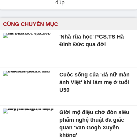
đúp
CÙNG CHUYÊN MỤC
'Nhà rùa học' PGS.TS Hà
Đình Đức qua đời
Cuộc sống của 'đả nữ màn
ảnh Việt' khi làm mẹ ở tuổi
U50
Giới mộ điệu chờ đón siêu
phẩm nghệ thuật đa giác
quan 'Van Gogh Xuyên
không'