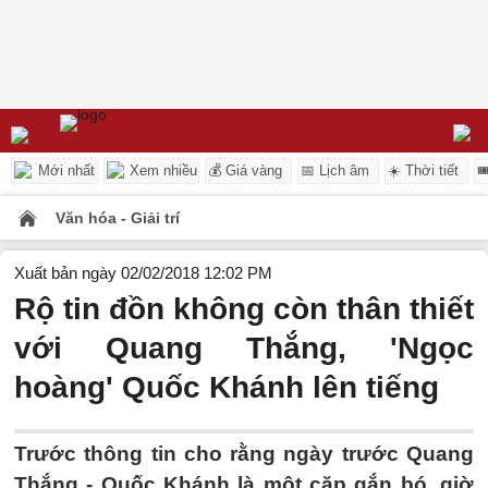
Mới nhất
Xem nhiều
💰 Giá vàng
📅 Lịch âm
☀️ Thời tiết

Văn hóa - Giải trí
Xuất bản ngày 02/02/2018 12:02 PM
Rộ tin đồn không còn thân thiết
với Quang Thắng, 'Ngọc
hoàng' Quốc Khánh lên tiếng
Trước thông tin cho rằng ngày trước Quang
Thắng - Quốc Khánh là một cặp gắn bó, giờ