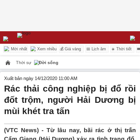
Mới nhất
Xem nhiều
💰 Giá vàng
📅 Lịch âm
☀️ Thời tiết

Thời sự
Đời sống
Xuất bản ngày 14/12/2020 11:00 AM
Rác thải công nghiệp bị đổ rồi
đốt trộm, người Hải Dương bị
mùi khét tra tấn
(VTC News) -
Từ lâu nay, bãi rác ở thị trấn
Cẩm Giang (Hải Dương) xảy ra tình trạng đổ,