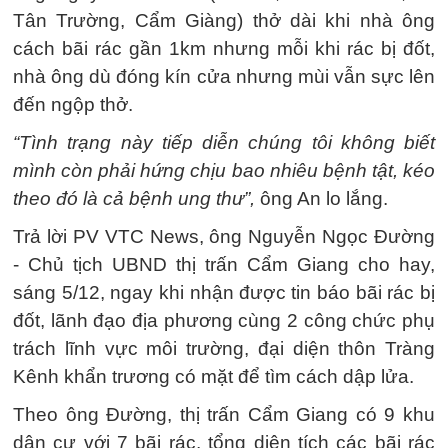
Tân Trường, Cẩm Giàng) thở dài khi nhà ông
cách bãi rác gần 1km nhưng mỗi khi rác bị đốt,
nhà ông dù đóng kín cửa nhưng mùi vẫn sực lên
đến ngộp thở.
“Tình trạng này tiếp diễn chúng tôi không biết
mình còn phải hứng chịu bao nhiêu bệnh tật, kéo
theo đó là cả bệnh ung thư”,
ông An lo lắng.
Trả lời PV VTC News, ông Nguyễn Ngọc Đường
- Chủ tịch UBND thị trấn Cẩm Giang cho hay,
sáng 5/12, ngay khi nhận được tin báo bãi rác bị
đốt, lãnh đạo địa phương cùng 2 công chức phụ
trách lĩnh vực môi trường, đại diện thôn Tràng
Kênh khẩn trương có mặt để tìm cách dập lửa.
Theo ông Đường, thị trấn Cẩm Giang có 9 khu
dân cư với 7 bãi rác, tổng diện tích các bãi rác