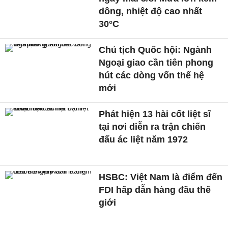
dông, nhiệt độ cao nhất
30°C
Chủ tịch Quốc hội: Ngành
Ngoại giao cần tiên phong
hút các dòng vốn thế hệ
mới
Phát hiện 13 hài cốt liệt sĩ
tại nơi diễn ra trận chiến
đấu ác liệt năm 1972
HSBC: Việt Nam là điểm đến
FDI hấp dẫn hàng đầu thế
giới