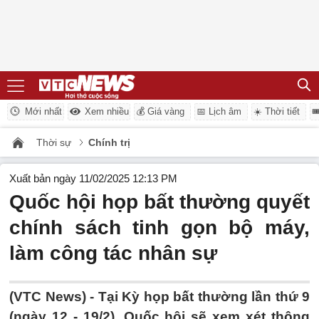
Mới nhất
Xem nhiều
💰 Giá vàng
📅 Lịch âm
☀️ Thời tiết

Thời sự
Chính trị
Xuất bản ngày 11/02/2025 12:13 PM
Quốc hội họp bất thường quyết
chính sách tinh gọn bộ máy,
làm công tác nhân sự
(VTC News) -
Tại Kỳ họp bất thường lần thứ 9
(ngày 12 - 19/2), Quốc hội sẽ xem xét thông