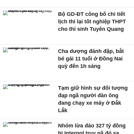
Bộ GD-ĐT công bố chi tiết
lịch thi lại tốt nghiệp THPT
cho thí sinh Tuyên Quang
Cha dượng đánh đập, bắt
bé gái 11 tuổi ở Đồng Nai
quỳ đến 1h sáng
Tạm giữ hình sự đối tượng
đạp ngã người đàn ông
đang chạy xe máy ở Đắk
Lắk
Nhóm lừa đảo 327 tỷ đồng
bị Interpol truy nã đỏ sa