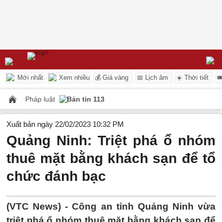
Mới nhất
Xem nhiều
💰 Giá vàng
📅 Lịch âm
☀️ Thời tiết

Pháp luật
Bản tin 113
Xuất bản ngày 22/02/2023 10:32 PM
Quảng Ninh: Triệt phá ổ nhóm
thuê mặt bằng khách sạn để tổ
chức đánh bạc
(VTC News) -
Công an tỉnh Quảng Ninh vừa
triệt phá ổ nhóm thuê mặt bằng khách sạn để