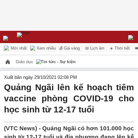
Mới nhất
Xem nhiều
💰 Giá vàng
📅 Lịch âm
☀️ Thời tiết

Giáo dục
Tin tức - Sự kiện
Xuất bản ngày 29/10/2021 02:08 PM
Quảng Ngãi lên kế hoạch tiêm
vaccine phòng COVID-19 cho
học sinh từ 12-17 tuổi
(VTC News) -
Quảng Ngãi có hơn 101.000 học
sinh từ 12-17 tuổi và địa phương đang lên kế