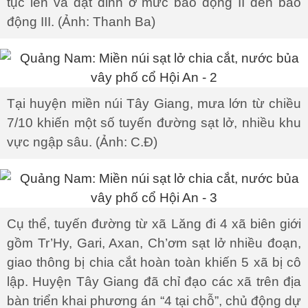
tục lên và đạt đỉnh ở mức báo động II đến báo
động III. (Ảnh: Thanh Ba)
Tại huyện miền núi Tây Giang, mưa lớn từ chiều
7/10 khiến một số tuyến đường sạt lở, nhiều khu
vực ngập sâu. (Ảnh: C.Đ)
Cụ thể, tuyến đường từ xã Lăng đi 4 xã biên giới
gồm Tr’Hy, Gari, Axan, Ch’ơm sạt lở nhiều đoạn,
giao thông bị chia cắt hoàn toàn khiến 5 xã bị cô
lập. Huyện Tây Giang đã chỉ đạo các xã trên địa
bàn triển khai phương án “4 tại chỗ”, chủ động dự