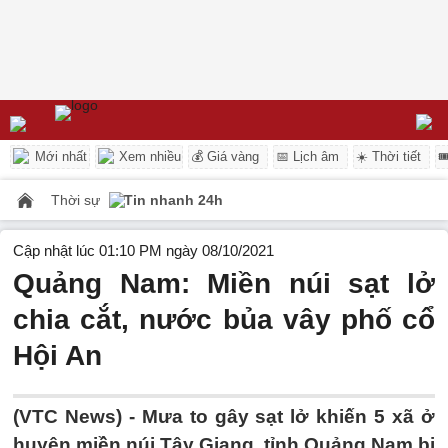
Mới nhất
Xem nhiều
💰 Giá vàng
📅 Lịch âm
☀️ Thời tiết

Thời sự
Tin nhanh 24h
Cập nhật lúc 01:10 PM ngày 08/10/2021
Quảng Nam: Miền núi sạt lở
chia cắt, nước bủa vây phố cổ
Hội An
(VTC News) -
Mưa to gây sạt lở khiến 5 xã ở
huyện miền núi Tây Giang, tỉnh Quảng Nam bị