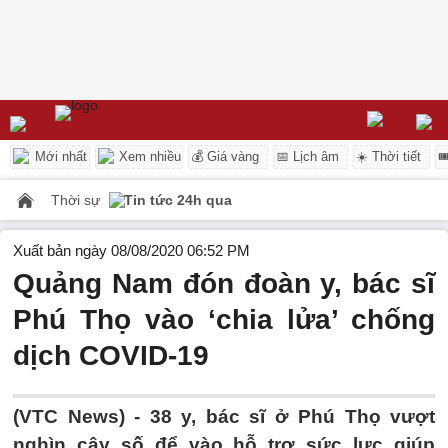
Mới nhất
Xem nhiều
💰 Giá vàng
📅 Lịch âm
☀️ Thời tiết

Thời sự
Tin tức 24h qua
Xuất bản ngày 08/08/2020 06:52 PM
Quảng Nam đón đoàn y, bác sĩ
Phú Thọ vào ‘chia lửa’ chống
dịch COVID-19
(VTC News) -
38 y, bác sĩ ở Phú Thọ vượt
nghìn cây số để vào hỗ trợ sức lực giúp