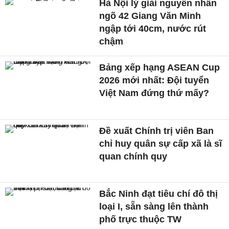
Hà Nội lý giải nguyên nhân
ngõ 42 Giang Văn Minh
ngập tới 40cm, nước rút
chậm
Bảng xếp hạng ASEAN Cup
2026 mới nhất: Đội tuyển
Việt Nam đứng thứ mấy?
Đề xuất Chính trị viên Ban
chỉ huy quân sự cấp xã là sĩ
quan chính quy
Bắc Ninh đạt tiêu chí đô thị
loại I, sẵn sàng lên thành
phố trực thuộc TW