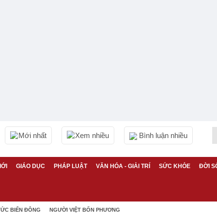
Mới nhất
Xem nhiều
Bình luận nhiều
IỚI
GIÁO DỤC
PHÁP LUẬT
VĂN HÓA - GIẢI TRÍ
SỨC KHỎE
ĐỜI S
TỨC BIỂN ĐÔNG
NGƯỜI VIỆT BỐN PHƯƠNG