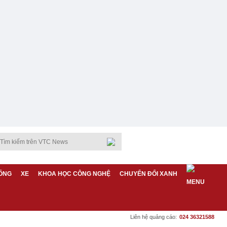
ỐNG
XE
KHOA HỌC CÔNG NGHỆ
CHUYỂN ĐỔI XANH
Liên hệ quảng cáo:
024 36321588