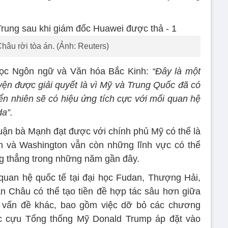
âu rời tòa án. (Ảnh: Reuters)
học Ngôn ngữ và Văn hóa Bắc Kinh:
“Đây là một
uyện được giải quyết là vì Mỹ và Trung Quốc đã có
iển nhiên sẽ có hiệu ứng tích cực với mối quan hệ
a”.
uận bà Mạnh đạt được với chính phủ Mỹ có thể là
h và Washington vẫn còn những lĩnh vực có thể
g thẳng trong những năm gần đây.
uan hệ quốc tế tại đại học Fudan, Thượng Hải,
n Châu có thể tạo tiền đề hợp tác sâu hơn giữa
 vấn đề khác, bao gồm việc dỡ bỏ các chương
ợc cựu Tổng thống Mỹ Donald Trump áp đặt vào