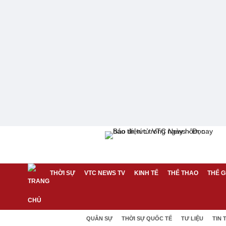
THỜI SỰ
VTC NEWS TV
KINH TẾ
THỂ THAO
THẾ G
QUÂN SỰ
THỜI SỰ QUỐC TẾ
TƯ LIỆU
TIN 