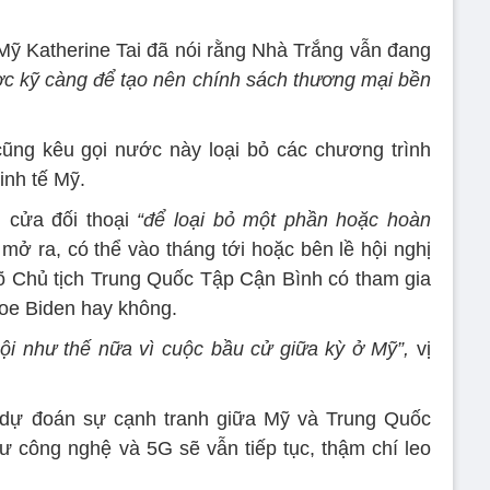
ỹ Katherine Tai đã nói rằng Nhà Trắng vẫn đang
ợc kỹ càng để tạo nên chính sách thương mại bền
ng kêu gọi nước này loại bỏ các chương trình
inh tế Mỹ.
 cửa đối thoại
“để loại bỏ một phần hoặc hoàn
ở ra, có thể vào tháng tới hoặc bên lề hội nghị
õ Chủ tịch Trung Quốc Tập Cận Bình có tham gia
Joe Biden hay không.
i như thế nữa vì cuộc bầu cử giữa kỳ ở Mỹ”,
vị
 dự đoán sự cạnh tranh giữa Mỹ và Trung Quốc
hư công nghệ và 5G sẽ vẫn tiếp tục, thậm chí leo