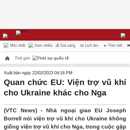
Mới nhất
Xem nhiều
💰 Giá vàng
📅 Lịch âm
☀️ Thời tiết

Thế giới
Thời sự quốc tế
Xuất bản ngày 22/02/2023 04:16 PM
Quan chức EU: Viện trợ vũ khí
cho Ukraine khác cho Nga
(VTC News) -
Nhà ngoại giao EU Joseph
Borrell nói viện trợ vũ khí cho Ukraine không
giống viện trợ vũ khí cho Nga, trong cuộc gặp