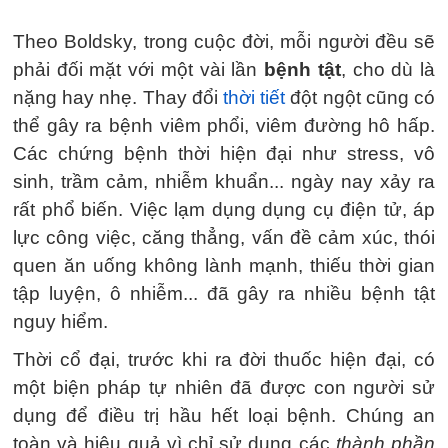
Theo Boldsky, trong cuộc đời, mỗi người đều sẽ
phải đối mặt với một vài lần
bệnh tật
, cho dù là
nặng hay nhẹ. Thay đổi
thời tiết
đột ngột cũng có
thể gây ra bệnh viêm phổi, viêm đường hô hấp.
Các chứng bệnh thời hiện đại như stress, vô
sinh, trầm cảm, nhiễm khuẩn... ngày nay xảy ra
rất phổ biến. Việc lạm dụng dụng cụ điện tử, áp
lực công việc, căng thẳng, vấn đề cảm xúc, thói
quen ăn uống không lành mạnh, thiếu thời gian
tập luyện, ô nhiễm... đã gây ra nhiều bệnh tật
nguy hiểm.
Thời cổ đại, trước khi ra đời thuốc hiện đại, có
một biện pháp tự nhiên đã được con người sử
dụng để điều trị hầu hết loại bệnh. Chúng an
toàn và hiệu quả vì chỉ sử dụng các
thành phần