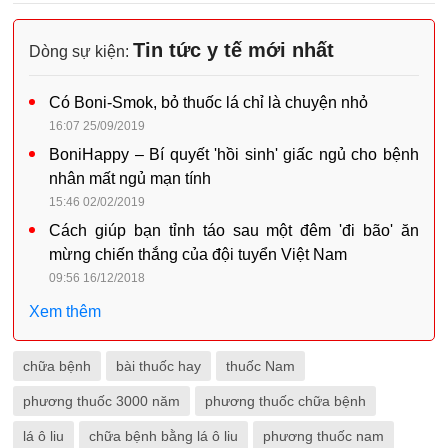
Tin tức y tế mới nhất
Dòng sự kiện:
Có Boni-Smok, bỏ thuốc lá chỉ là chuyện nhỏ
16:07 25/09/2019
BoniHappy – Bí quyết 'hồi sinh' giấc ngủ cho bệnh
nhân mất ngủ mạn tính
15:46 02/02/2019
Cách giúp bạn tỉnh táo sau một đêm 'đi bão' ăn
mừng chiến thắng của đội tuyển Việt Nam
09:56 16/12/2018
Xem thêm
chữa bệnh
bài thuốc hay
thuốc Nam
phương thuốc 3000 năm
phương thuốc chữa bệnh
lá ô liu
chữa bệnh bằng lá ô liu
phương thuốc nam