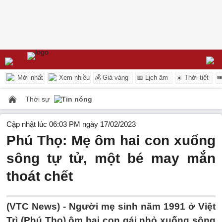
Mới nhất
Xem nhiều
💰 Giá vàng
📅 Lịch âm
☀️ Thời tiết

Thời sự
Tin nóng
Cập nhật lúc 06:03 PM ngày 17/02/2023
Phú Thọ: Mẹ ôm hai con xuống
sông tự tử, một bé may mắn
thoát chết
(VTC News) -
Người mẹ sinh năm 1991 ở Việt
Trì (Phú Thọ) ôm hai con gái nhỏ xuống sông