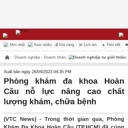
Mới nhất
Xem nhiều
💰 Giá vàng
📅 Lịch âm
☀️ Thời tiết

Doanh nghiệp - Doanh nhân
Doanh nghiệp tự giới thiệu
Xuất bản ngày 26/04/2023 04:35 PM
Phòng khám đa khoa Hoàn
Cầu nỗ lực nâng cao chất
lượng khám, chữa bệnh
(VTC News) -
Trong thời gian qua, Phòng
Khám Đa Khoa Hoàn Cầu (TP.HCM) đã củng