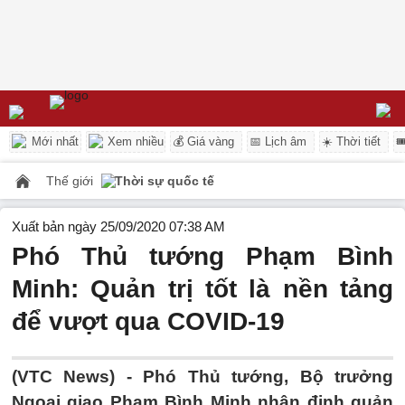
Mới nhất
Xem nhiều
💰 Giá vàng
📅 Lịch âm
☀️ Thời tiết

Thế giới
Thời sự quốc tế
Xuất bản ngày 25/09/2020 07:38 AM
Phó Thủ tướng Phạm Bình
Minh: Quản trị tốt là nền tảng
để vượt qua COVID-19
(VTC News) -
Phó Thủ tướng, Bộ trưởng
Ngoại giao Phạm Bình Minh nhận định quản