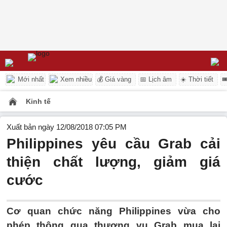
Mới nhất
Xem nhiều
💰 Giá vàng
📅 Lịch âm
☀️ Thời tiết

Kinh tế
Xuất bản ngày 12/08/2018 07:05 PM
Philippines yêu cầu Grab cải
thiện chất lượng, giảm giá
cước
Cơ quan chức năng Philippines vừa cho
phép thông qua thương vụ Grab mua lại