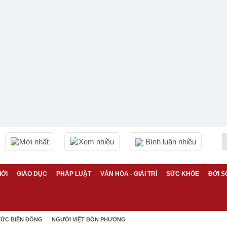
Mới nhất
Xem nhiều
Bình luận nhiều
IỚI
GIÁO DỤC
PHÁP LUẬT
VĂN HÓA - GIẢI TRÍ
SỨC KHỎE
ĐỜI S
TỨC BIỂN ĐÔNG
NGƯỜI VIỆT BỐN PHƯƠNG