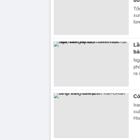
do
Tổ
xun
lùn
Lầ
bả
Ng
ph
ra 
Có
Ira
xuấ
Ho