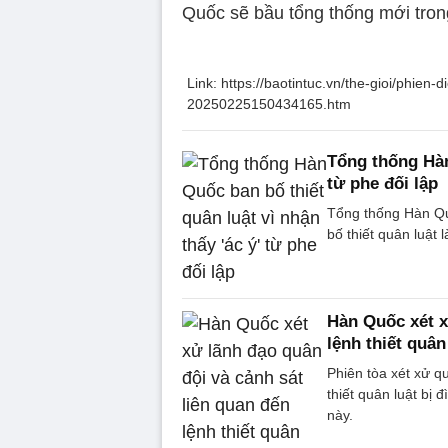
Quốc sẽ bầu tổng thống mới tron
Link: https://baotintuc.vn/the-gioi/phien-
20250225150434165.htm
Tổng thống Hàn 
từ phe đối lập
Tổng thống Hàn Qu
bố thiết quân luật l
Hàn Quốc xét x
lệnh thiết quân
Phiên tòa xét xử q
thiết quân luật bị
này.