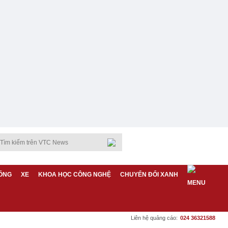
ỐNG
XE
KHOA HỌC CÔNG NGHỆ
CHUYỂN ĐỔI XANH
Liên hệ quảng cáo:
024 36321588