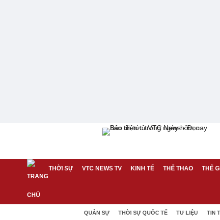
THỜI SỰ
VTC NEWS TV
KINH TẾ
THỂ THAO
THẾ G
QUÂN SỰ
THỜI SỰ QUỐC TẾ
TƯ LIỆU
TIN 