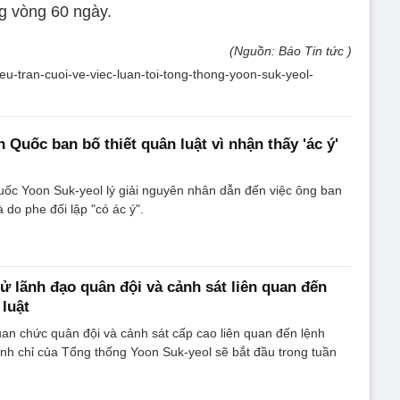
g vòng 60 ngày.
(Nguồn: Báo Tin tức )
dieu-tran-cuoi-ve-viec-luan-toi-tong-thong-yoon-suk-yeol-
Quốc ban bố thiết quân luật vì nhận thấy 'ác ý'
ốc Yoon Suk-yeol lý giải nguyên nhân dẫn đến việc ông ban
à do phe đối lập "có ác ý".
ử lãnh đạo quân đội và cảnh sát liên quan đến
 luật
uan chức quân đội và cảnh sát cấp cao liên quan đến lệnh
 đình chỉ của Tổng thống Yoon Suk-yeol sẽ bắt đầu trong tuần