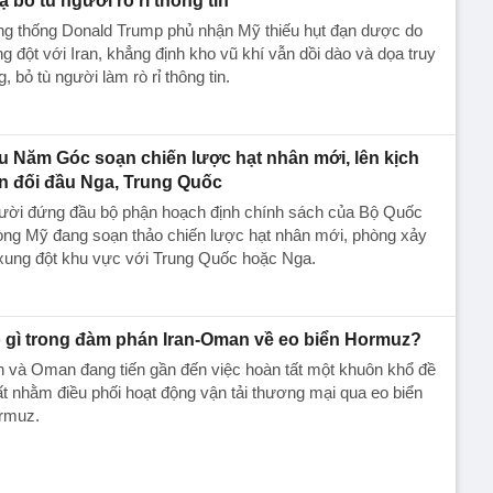
ạ bỏ tù người rò rỉ thông tin
ng thống Donald Trump phủ nhận Mỹ thiếu hụt đạn dược do
g đột với Iran, khẳng định kho vũ khí vẫn dồi dào và dọa truy
g, bỏ tù người làm rò rỉ thông tin.
u Năm Góc soạn chiến lược hạt nhân mới, lên kịch
n đối đầu Nga, Trung Quốc
ười đứng đầu bộ phận hoạch định chính sách của Bộ Quốc
òng Mỹ đang soạn thảo chiến lược hạt nhân mới, phòng xảy
xung đột khu vực với Trung Quốc hoặc Nga.
 gì trong đàm phán Iran-Oman về eo biển Hormuz?
n và Oman đang tiến gần đến việc hoàn tất một khuôn khổ đề
t nhằm điều phối hoạt động vận tải thương mại qua eo biển
rmuz.