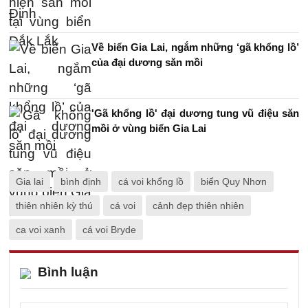
Về biển Gia Lai, ngắm những ‘gã khổng lồ’
của đại dương săn mồi
'Gã khổng lồ' đại dương tung vũ điệu săn
mồi ở vùng biển Gia Lai
Gia lai
bình định
cá voi khổng lồ
biển Quy Nhơn
thiên nhiên kỳ thú
cá voi
cảnh đẹp thiên nhiên
ca voi xanh
cá voi Bryde
Bình luận