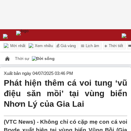
Mới nhất
Xem nhiều
💰 Giá vàng
📅 Lịch âm
☀️ Thời tiết

Thời sự
Đời sống
Xuất bản ngày 04/07/2025 03:46 PM
Phát hiện thêm cá voi tung ‘vũ
điệu săn mồi’ tại vùng biển
Nhơn Lý của Gia Lai
(VTC News) -
Không chỉ có cặp mẹ con cá voi
Bryde xuất hiện tại vùng biển Vũng Bồi (Gia