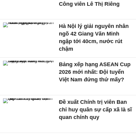
Công viên Lê Thị Riêng
Hà Nội lý giải nguyên nhân
ngõ 42 Giang Văn Minh
ngập tới 40cm, nước rút
chậm
Bảng xếp hạng ASEAN Cup
2026 mới nhất: Đội tuyển
Việt Nam đứng thứ mấy?
Đề xuất Chính trị viên Ban
chỉ huy quân sự cấp xã là sĩ
quan chính quy