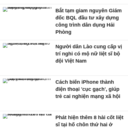
Bắt tạm giam nguyên Giám
đốc BQL đầu tư xây dựng
công trình dân dụng Hải
Phòng
Người dân Lào cung cấp vị
trí nghi có mộ nữ liệt sĩ bộ
đội Việt Nam
Cách biến iPhone thành
điện thoại 'cục gạch', giúp
trẻ cai nghiện mạng xã hội
Phát hiện thêm 8 hài cốt liệt
sĩ tại hố chôn thứ hai ở