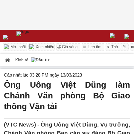
Mới nhất
Xem nhiều
💰 Giá vàng
📅 Lịch âm
☀️ Thời tiết

Kinh tế
Đầu tư
Cập nhật lúc 03:28 PM ngày 13/03/2023
Ông Uông Việt Dũng làm
Chánh Văn phòng Bộ Giao
thông Vận tải
(VTC News) -
Ông Uông Việt Dũng, Vụ trưởng,
Chánh Văn phòng Ban cán sự đảng Bộ Giao