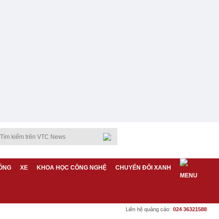
ỐNG
XE
KHOA HỌC CÔNG NGHỆ
CHUYỂN ĐỔI XANH
Liên hệ quảng cáo:
024 36321588