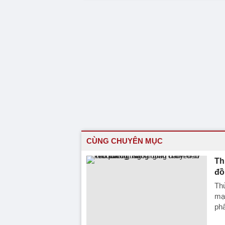
CÙNG CHUYÊN MỤC
Th
đồ
Th
mạ
ph