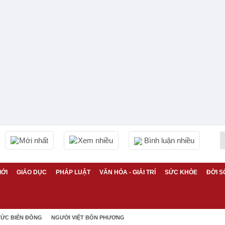
Mới nhất
Xem nhiều
Bình luận nhiều
IỚI
GIÁO DỤC
PHÁP LUẬT
VĂN HÓA - GIẢI TRÍ
SỨC KHỎE
ĐỜI S
TỨC BIỂN ĐÔNG
NGƯỜI VIỆT BỐN PHƯƠNG