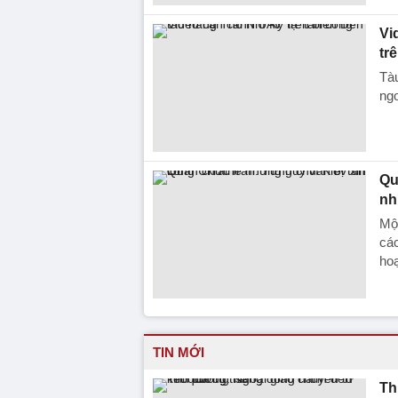
Vi
tr
Tàu
ngo
Qu
nh
Một
cá
hoạ
TIN MỚI
Th