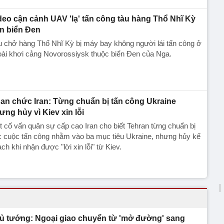
deo cận cảnh UAV 'lạ' tấn công tàu hàng Thổ Nhĩ Kỳ
ên biển Đen
 chở hàng Thổ Nhĩ Kỳ bị máy bay không người lái tấn công ở
ài khơi cảng Novorossiysk thuộc biển Đen của Nga.
an chức Iran: Từng chuẩn bị tấn công Ukraine
ưng hủy vì Kiev xin lỗi
 cố vấn quân sự cấp cao Iran cho biết Tehran từng chuẩn bị
c cuộc tấn công nhằm vào ba mục tiêu Ukraine, nhưng hủy kế
ch khi nhận được "lời xin lỗi" từ Kiev.
ủ tướng: Ngoại giao chuyển từ 'mở đường' sang