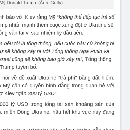
Mỹ Donald Trump. (Ảnh: Getty)
h báo với Kiev rằng Mỹ “
không thể tiếp tục trả số
ump nhấn mạnh thêm cuộc xung đột ở Ukraine sẽ
ng vẫn tại vị sau nhiệm kỳ đầu tiên.
a nếu tôi là tổng thống, nếu cuộc bầu cử không bị
sự sẽ không xảy ra với Tổng thống Nga Putin và
rael cũng sẽ không bao giờ xảy ra”,
Tổng thống
Trump tuyên bố.
 nói về đề xuất Ukraine “trả phí” bằng đất hiếm.
Mỹ cần có quyền bình đẳng trong quan hệ với
ợ Kiev “
gần 300 tỷ USD”.
000 tỷ USD trong tổng tài sản khoáng sản của
, miền Đông Ukraine, hầu hết khu vực này đang