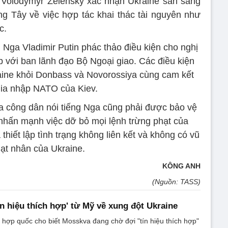
 Volodymyr Zelensky xác nhận Ukraine sẵn sàng
ng Tây về việc hợp tác khai thác tài nguyên như
c.
Nga Vladimir Putin phác thảo điều kiện cho nghị
p với ban lãnh đạo Bộ Ngoại giao. Các điều kiện
aine khỏi Donbass và Novorossiya cùng cam kết
ia nhập NATO của Kiev.
ủa công dân nói tiếng Nga cũng phải được bảo vệ
 nhấn mạnh việc dỡ bỏ mọi lệnh trừng phạt của
hiết lập tình trạng không liên kết và không có vũ
hạt nhân của Ukraine.
KÔNG ANH
(Nguồn: TASS)
ín hiệu thích hợp' từ Mỹ về xung đột Ukraine
n hợp quốc cho biết Mosskva đang chờ đợi "tín hiệu thích hợp"