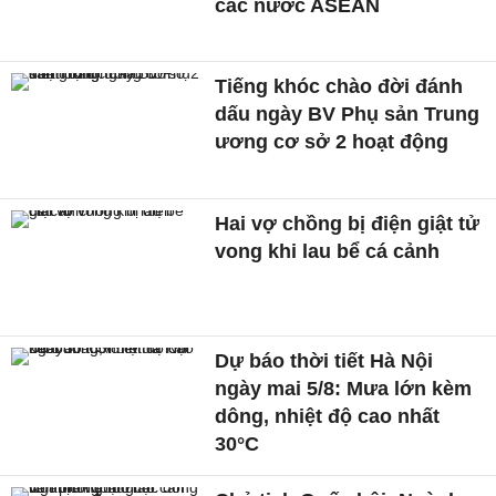
các nước ASEAN
Tiếng khóc chào đời đánh
dấu ngày BV Phụ sản Trung
ương cơ sở 2 hoạt động
Hai vợ chồng bị điện giật tử
vong khi lau bể cá cảnh
Dự báo thời tiết Hà Nội
ngày mai 5/8: Mưa lớn kèm
dông, nhiệt độ cao nhất
30°C