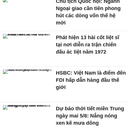
Chủ tịch Quốc hội: Ngành
Ngoại giao cần tiên phong
hút các dòng vốn thế hệ
mới
Phát hiện 13 hài cốt liệt sĩ
tại nơi diễn ra trận chiến
đấu ác liệt năm 1972
HSBC: Việt Nam là điểm đến
FDI hấp dẫn hàng đầu thế
giới
Dự báo thời tiết miền Trung
ngày mai 5/8: Nắng nóng
xen kẽ mưa dông