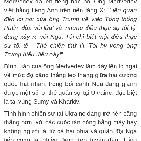
Medvedev đã lên tiếng bác bỏ. Ông Medvedev
viết bằng tiếng Anh trên nền tảng X: “
Liên quan
đến lời nói của ông Trump về việc Tổng thống
Putin ‘đùa với lửa’ và ‘những điều thực sự tồi tệ’
đang xảy ra với Nga. Tôi chỉ biết một điều thực
sự tồi tệ - Thế chiến thứ III. Tôi hy vọng ông
Trump hiểu điều này!
”
Bình luận của ông Medvedev làm dấy lên lo ngại
về mức độ căng thẳng leo thang giữa hai cường
quốc hạt nhân, trong bối cảnh Nga đang giành
được một số lợi thế quân sự tại Ukraine, đặc biệt
là tại vùng Sumy và Kharkiv.
Tình hình chiến sự tại Ukraine đang trở nên căng
thẳng hơn, với các cuộc tấn công bằng máy bay
không người lái từ cả hai phía và quân đội Nga
tiến công tại nhiều điểm trên tuyến đầu. Tổng