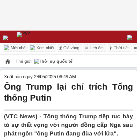
Mới nhất
Xem nhiều
💰 Giá vàng
📅 Lịch âm
☀️ Thời tiết

Thế giới
Thời sự quốc tế
Xuất bản ngày 29/05/2025 06:49 AM
Ông Trump lại chỉ trích Tổng
thống Putin
(VTC News) -
Tổng thống Trump tiếp tục bày
tỏ sự thất vọng với người đồng cấp Nga sau
phát ngôn "ông Putin đang đùa với lửa".