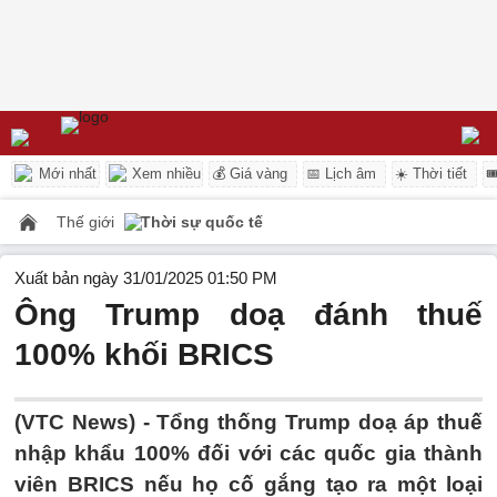
Mới nhất
Xem nhiều
💰 Giá vàng
📅 Lịch âm
☀️ Thời tiết

Thế giới
Thời sự quốc tế
Xuất bản ngày 31/01/2025 01:50 PM
Ông Trump doạ đánh thuế
100% khối BRICS
(VTC News) -
Tổng thống Trump doạ áp thuế
nhập khẩu 100% đối với các quốc gia thành
viên BRICS nếu họ cố gắng tạo ra một loại