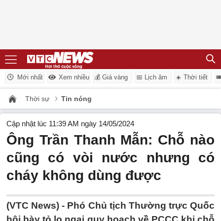
Mới nhất
Xem nhiều
💰 Giá vàng
📅 Lịch âm
☀️ Thời tiết

Thời sự
Tin nóng
Cập nhật lúc 11:39 AM ngày 14/05/2024
Ông Trần Thanh Mẫn: Chỗ nào
cũng có vòi nước nhưng có
cháy không dùng được
(VTC News) -
Phó Chủ tịch Thường trực Quốc
hội bày tỏ lo ngại quy hoạch về PCCC khi chỗ