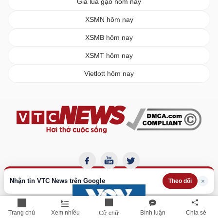
Giá lúa gạo hôm nay
XSMN hôm nay
XSMB hôm nay
XSMT hôm nay
Vietlott hôm nay
Nhận tin VTC News trên Google
×
Theo dõi
Trang chủ
Xem nhiều
Bình luận
Chia sẻ
Cỡ chữ