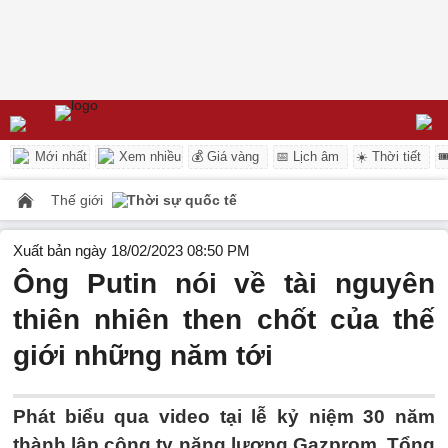
Mới nhất
Xem nhiều
💰 Giá vàng
📅 Lịch âm
☀️ Thời tiết

Thế giới
Thời sự quốc tế
Xuất bản ngày 18/02/2023 08:50 PM
Ông Putin nói về tài nguyên
thiên nhiên then chốt của thế
giới những năm tới
Phát biểu qua video tại lễ kỷ niệm 30 năm
thành lập công ty năng lượng Gazprom, Tổng