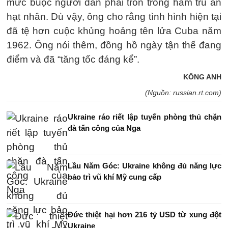
mức buộc người dân phải trốn trong hầm trú ẩn
hạt nhân. Dù vậy, ông cho rằng tình hình hiện tại
đã tệ hơn cuộc khủng hoảng tên lửa Cuba năm
1962. Ông nói thêm, đồng hồ ngày tận thế đang
điểm và đã “tăng tốc đáng kể”.
KÔNG ANH
(Nguồn: russian.rt.com)
Ukraine ráo riết lập tuyến phòng thủ chặn
đà tấn công của Nga
Lầu Năm Góc: Ukraine không đủ năng lực
bảo trì vũ khí Mỹ cung cấp
Đức thiệt hại hơn 216 tỷ USD từ xung đột
Ukraine