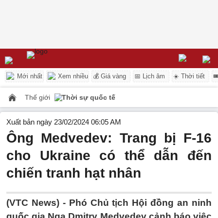
Mới nhất
Xem nhiều
💰 Giá vàng
📅 Lịch âm
☀️ Thời tiết

Thế giới
Thời sự quốc tế
Xuất bản ngày 23/02/2024 06:05 AM
Ông Medvedev: Trang bị F-16
cho Ukraine có thể dẫn đến
chiến tranh hạt nhân
(VTC News) -
Phó Chủ tịch Hội đồng an ninh
quốc gia Nga Dmitry Medvedev cảnh báo việc