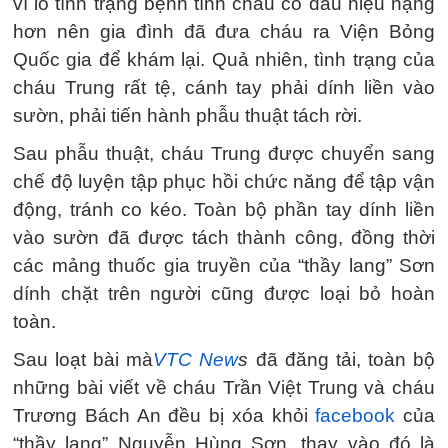
vì lo tình trạng bệnh tình cháu có dấu hiệu nặng
hơn nên gia đình đã đưa cháu ra Viện Bỏng
Quốc gia để khám lại. Quả nhiên, tình trạng của
cháu Trung rất tệ, cánh tay phải dính liền vào
sườn, phải tiến hành phẫu thuật tách rời.
Sau phẫu thuật, cháu Trung được chuyển sang
chế độ luyện tập phục hồi chức năng để tập vận
động, tránh co kéo. Toàn bộ phần tay dính liền
vào sườn đã được tách thành công, đồng thời
các mảng thuốc gia truyền của “thầy lang” Sơn
dính chặt trên người cũng được loại bỏ hoàn
toàn.
Sau loạt bài mà
VTC New
s
đã đăng tải, toàn bộ
những bài viết về cháu Trần Việt Trung và cháu
Trương Bách An đều bị xóa khỏi
facebook
của
“thầy lang” Nguyễn Hùng Sơn, thay vào đó là