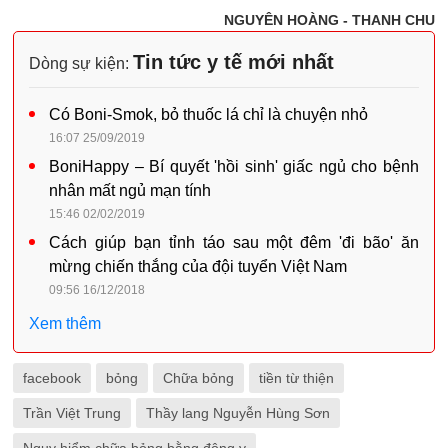
NGUYÊN HOÀNG - THANH CHU
Tin tức y tế mới nhất
Dòng sự kiện:
Có Boni-Smok, bỏ thuốc lá chỉ là chuyện nhỏ
16:07 25/09/2019
BoniHappy – Bí quyết 'hồi sinh' giấc ngủ cho bệnh
nhân mất ngủ mạn tính
15:46 02/02/2019
Cách giúp bạn tỉnh táo sau một đêm 'đi bão' ăn
mừng chiến thắng của đội tuyển Việt Nam
09:56 16/12/2018
Xem thêm
facebook
bỏng
Chữa bỏng
tiền từ thiện
Trần Việt Trung
Thầy lang Nguyễn Hùng Sơn
Nguy hiểm chữa bỏng bằng đông y