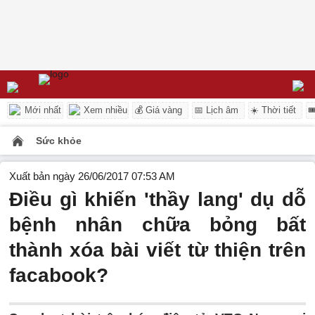
Mới nhất
Xem nhiều
💰 Giá vàng
📅 Lịch âm
☀️ Thời tiết

Sức khỏe
Xuất bản ngày 26/06/2017 07:53 AM
Điều gì khiến 'thầy lang' dụ dỗ
bệnh nhân chữa bỏng bất
thành xóa bài viết từ thiện trên
facabook?