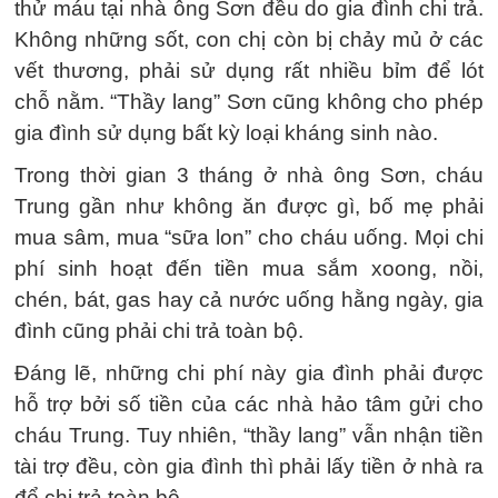
thử máu tại nhà ông Sơn đều do gia đình chi trả.
Không những sốt, con chị còn bị chảy mủ ở các
vết thương, phải sử dụng rất nhiều bỉm để lót
chỗ nằm. “Thầy lang” Sơn cũng không cho phép
gia đình sử dụng bất kỳ loại kháng sinh nào.
Trong thời gian 3 tháng ở nhà ông Sơn, cháu
Trung gần như không ăn được gì, bố mẹ phải
mua sâm, mua “sữa lon” cho cháu uống. Mọi chi
phí sinh hoạt đến tiền mua sắm xoong, nồi,
chén, bát, gas hay cả nước uống hằng ngày, gia
đình cũng phải chi trả toàn bộ.
Đáng lẽ, những chi phí này gia đình phải được
hỗ trợ bởi số tiền của các nhà hảo tâm gửi cho
cháu Trung. Tuy nhiên, “thầy lang” vẫn nhận tiền
tài trợ đều, còn gia đình thì phải lấy tiền ở nhà ra
để chi trả toàn bộ.