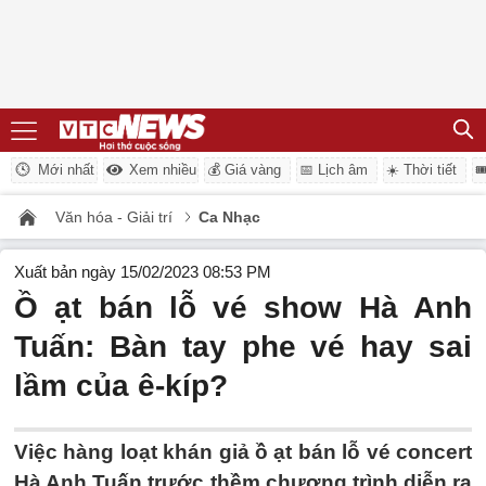
Mới nhất
Xem nhiều
💰 Giá vàng
📅 Lịch âm
☀️ Thời tiết

Văn hóa - Giải trí
Ca Nhạc
Xuất bản ngày 15/02/2023 08:53 PM
Ồ ạt bán lỗ vé show Hà Anh
Tuấn: Bàn tay phe vé hay sai
lầm của ê-kíp?
Việc hàng loạt khán giả ồ ạt bán lỗ vé concert
Hà Anh Tuấn trước thềm chương trình diễn ra