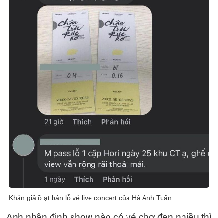
Khán giả ồ ạt bán lỗ vé live concert của Hà Anh Tuấn.
Anh nhận định show nào có vé chợ đen nhiều thì