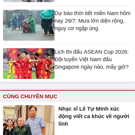
Dự báo thời tiết miền Nam hôm
nay 29/7: Mưa lớn diện rộng,
nguy cơ ngập úng
Lịch thi đấu ASEAN Cup 2026:
Đội tuyển Việt Nam đấu
Singapore ngày nào, mấy giờ?
CÙNG CHUYÊN MỤC
Nhạc sĩ Lê Tự Minh xúc
động viết ca khúc về người
lính