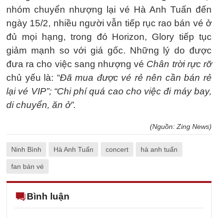
nhóm chuyển nhượng lại vé Hà Anh Tuấn đến
ngày 15/2, nhiều người vẫn tiếp rục rao bán vé ở
đủ mọi hạng, trong đó Horizon, Glory tiếp tục
giảm mạnh so với giá gốc. Những lý do được
đưa ra cho việc sang nhượng vé
Chân trời rực rỡ
chủ yếu là: “
Đã mua được vé rẻ nên cần bán rẻ
lại vé VIP”; “Chi phí quá cao cho việc đi máy bay,
di chuyển, ăn ở”.
(Nguồn: Zing News)
Ninh Bình
Hà Anh Tuấn
concert
hà anh tuấn
fan bán vé
Bình luận