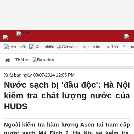
Mới nhất
Xem nhiều
💰 Giá vàng
📅 Lịch âm
☀️ Thời tiết

Thời sự
Bạn đọc
Xuất bản ngày 08/07/2014 12:05 PM
Nước sạch bị 'đầu độc': Hà Nội
kiểm tra chất lượng nước của
HUDS
Ngoài kiểm tra hàm lượng Asen tại trạm cấp
nước sạch Mỹ Đình 2, Hà Nội sẽ kiểm tra,