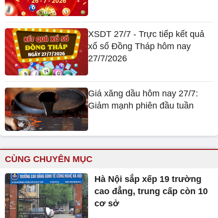
XSDT 27/7 - Trực tiếp kết quả
xổ số Đồng Tháp hôm nay
27/7/2026
Giá xăng dầu hôm nay 27/7:
Giảm mạnh phiên đầu tuần
CÙNG CHUYÊN MỤC
Hà Nội sắp xếp 19 trường
cao đẳng, trung cấp còn 10
cơ sở