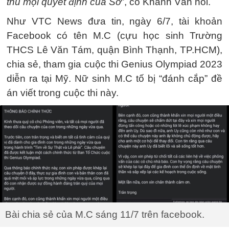
thủ mọi quyết định của Sở
”, cô Khánh Vân nói.
Như VTC News đưa tin, ngày 6/7, tài khoản
Facebook có tên M.C (cựu học sinh Trường
THCS Lê Văn Tám, quận Bình Thạnh, TP.HCM),
chia sẻ, tham gia cuộc thi Genius Olympiad 2023
diễn ra tại Mỹ. Nữ sinh M.C tố bị “đánh cắp” đề
án viết trong cuộc thi này.
Bài chia sẻ của M.C sáng 11/7 trên facebook.