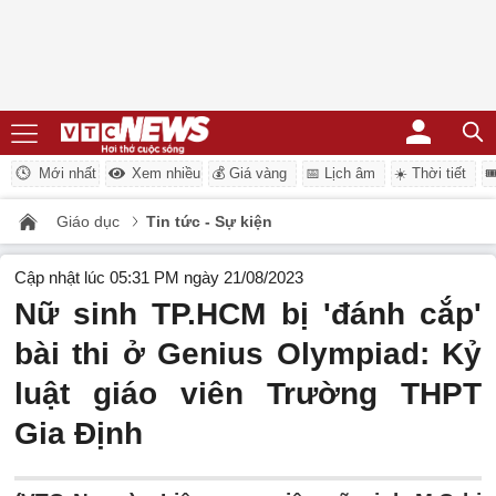
Mới nhất
Xem nhiều
💰 Giá vàng
📅 Lịch âm
☀️ Thời tiết

Giáo dục
Tin tức - Sự kiện
Cập nhật lúc 05:31 PM ngày 21/08/2023
Nữ sinh TP.HCM bị 'đánh cắp'
bài thi ở Genius Olympiad: Kỷ
luật giáo viên Trường THPT
Gia Định