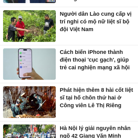
Người dân Lào cung cấp vị
trí nghi có mộ nữ liệt sĩ bộ
đội Việt Nam
Cách biến iPhone thành
điện thoại 'cục gạch', giúp
trẻ cai nghiện mạng xã hội
Phát hiện thêm 8 hài cốt liệt
sĩ tại hố chôn thứ hai ở
Công viên Lê Thị Riêng
Hà Nội lý giải nguyên nhân
ngõ 42 Giang Văn Minh