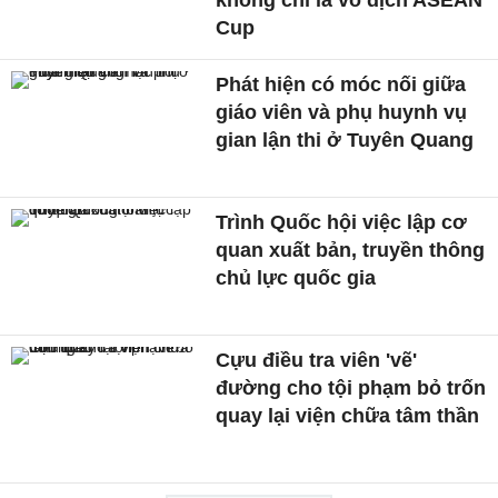
không chỉ là vô địch ASEAN
Cup
Phát hiện có móc nối giữa
giáo viên và phụ huynh vụ
gian lận thi ở Tuyên Quang
Trình Quốc hội việc lập cơ
quan xuất bản, truyền thông
chủ lực quốc gia
Cựu điều tra viên 'vẽ'
đường cho tội phạm bỏ trốn
quay lại viện chữa tâm thần