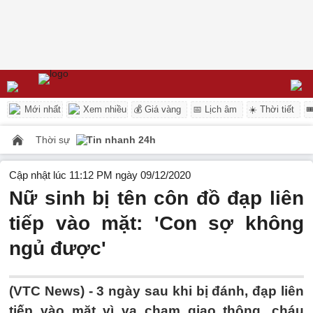
Mới nhất
Xem nhiều
💰 Giá vàng
📅 Lịch âm
☀️ Thời tiết

Thời sự
Tin nhanh 24h
Cập nhật lúc 11:12 PM ngày 09/12/2020
Nữ sinh bị tên côn đồ đạp liên
tiếp vào mặt: 'Con sợ không
ngủ được'
(VTC News) -
3 ngày sau khi bị đánh, đạp liên
tiếp vào mặt vì va chạm giao thông, cháu