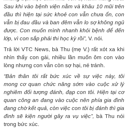
Sau khi vào bệnh viện nằm và khâu 10 mũi trên
đầu thì hiện tại sức khoẻ con vẫn chưa ổn, con
vẫn bị đau đầu và ban đêm vẫn lo sợ không ngủ
được. Con muốn mình nhanh khỏi bệnh để đến
lớp, vì con sắp phải thi học kỳ rồi”,
V. nói.
Trả lời VTC News, bà Thu (mẹ V.) rất xót xa khi
nhìn thấy con gái, nhiều lần muốn ôm con vào
lòng nhưng con vẫn còn sợ hại, né tránh.
“Bản thân tôi rất bức xúc về sự việc này, tôi
mong cơ quan chức năng sớm vào cuộc xử lý
nghiêm đối tượng đánh, đạp con tôi. Hiện tại cơ
quan công an đang vào cuộc nên phía gia đình
đang chờ kết quả, còn việc con tôi bị đánh thì gia
đình sẽ kiện người gây ra vụ việc”,
bà Thu nói
trong bức xúc.