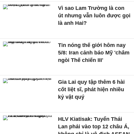
Vì sao Lam Trường là con
út nhưng vẫn luôn được gọi
là anh Hai?
Tin nóng thế giới hôm nay
5/8: Iran cảnh báo Mỹ 'châm
ngòi Thế chiến III'
Gia Lai quy tập thêm 6 hài
cốt liệt sĩ, phát hiện nhiều
kỷ vật quý
HLV Kiatisak: Tuyển Thái
Lan phải vào top 12 châu Á,