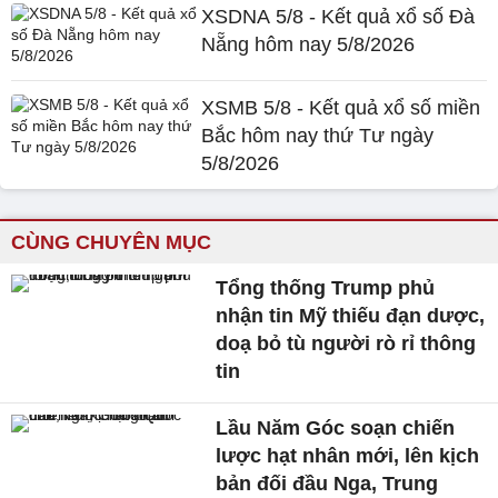
XSDNA 5/8 - Kết quả xổ số Đà
Nẵng hôm nay 5/8/2026
XSMB 5/8 - Kết quả xổ số miền
Bắc hôm nay thứ Tư ngày
5/8/2026
CÙNG CHUYÊN MỤC
Tổng thống Trump phủ
nhận tin Mỹ thiếu đạn dược,
doạ bỏ tù người rò rỉ thông
tin
Lầu Năm Góc soạn chiến
lược hạt nhân mới, lên kịch
bản đối đầu Nga, Trung