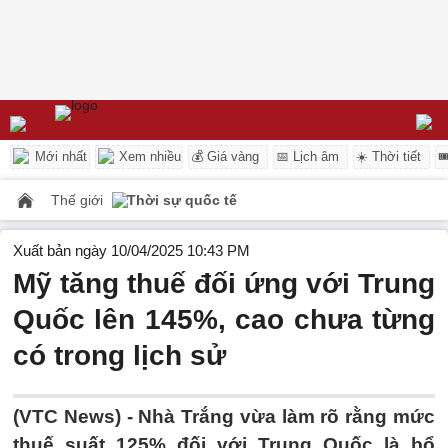
Mới nhất
Xem nhiều
💰 Giá vàng
📅 Lịch âm
☀️ Thời tiết

Thế giới
Thời sự quốc tế
Xuất bản ngày 10/04/2025 10:43 PM
Mỹ tăng thuế đối ứng với Trung
Quốc lên 145%, cao chưa từng
có trong lịch sử
(VTC News) -
Nhà Trắng vừa làm rõ rằng mức
thuế suất 125% đối với Trung Quốc là bổ