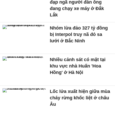
đạp ngã người đàn ông
đang chạy xe máy ở Đắk
Lắk
Nhóm lừa đảo 327 tỷ đồng
bị Interpol truy nã đỏ sa
lưới ở Bắc Ninh
Nhiều cảnh sát có mặt tại
khu vực nhà Huấn 'Hoa
Hồng' ở Hà Nội
Lốc lửa xuất hiện giữa mùa
cháy rừng khốc liệt ở châu
Âu