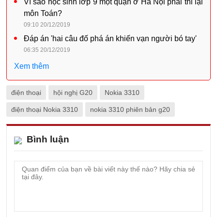
Vì sao học sinh lớp 9 một quận ở Hà Nội phải thi lại
môn Toán?
09:10 20/12/2019
Đáp án 'hai câu đố phá án khiến vạn người bó tay'
06:35 20/12/2019
Xem thêm
điện thoại
hội nghị G20
Nokia 3310
điện thoại Nokia 3310
nokia 3310 phiên bản g20
Bình luận