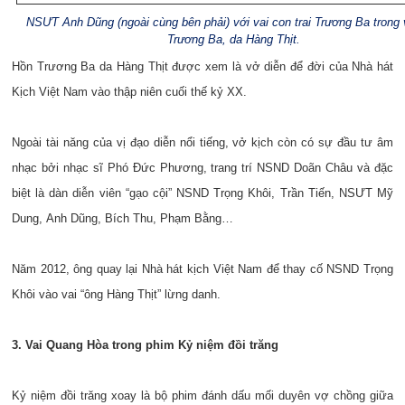
NSƯT Anh Dũng (ngoài cùng bên phải) với vai con trai Trương Ba trong
Trương Ba, da Hàng Thịt.
Hồn Trương Ba da Hàng Thịt được xem là vở diễn để đời của Nhà hát
Kịch Việt Nam vào thập niên cuối thế kỷ XX.
Ngoài tài năng của vị đạo diễn nổi tiếng, vở kịch còn có sự đầu tư âm
nhạc bởi nhạc sĩ Phó Đức Phương, trang trí NSND Doãn Châu và đặc
biệt là dàn diễn viên “gạo cội” NSND Trọng Khôi, Trần Tiến, NSƯT Mỹ
Dung, Anh Dũng, Bích Thu, Phạm Bằng…
Năm 2012, ông quay lại Nhà hát kịch Việt Nam để thay cố NSND Trọng
Khôi vào vai “ông Hàng Thịt” lừng danh.
3. Vai Quang Hòa trong phim Kỷ niệm đồi trăng
Kỷ niệm đồi trăng xoay là bộ phim đánh dấu mối duyên vợ chồng giữa