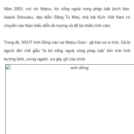
Năm 2003, với vở Matsu, kẻ sống ngoài vòng pháp luật (kịch bản:
Iwashi Shinsaku, đạo diễn: Đặng Tú Mai), nhà hát Kịch Việt Nam có
chuyến vào Nam biểu diễn ấn tượng và để lại nhiều tình cảm.
Trong đó, NSƯT Anh Dũng vào vai Matsu Goro - gã kéo xe si tình. Gã bị
người đời chế giễu “là kẻ sống ngoài vòng pháp luật” bởi tính tình
bướng bỉnh, ương ngạnh, ưa gây gổ của mình.