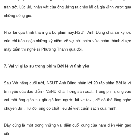
trăn trở. Lúc đó, nhân vật của ông đứng ra chèo lái cả gia đình vượt qua
những sóng gió.
Nhớ lại quá trình tham gia bộ phim này,NSƯT Anh Dũng chia sẻ ký ức
của chỉ tràn ngập những kỷ niệm về vợ bởi phim vừa hoàn thành được
mấy tuần thì nghệ sĩ Phương Thanh qua đời.
7. Vai vị giáo sư trong phim Bởi lẽ vì tình yêu
Sau Vệt nắng cuối trời, NSƯT Anh Dũng nhận lời 20 tập phim Bởi lẽ vì
tình yêu của đạo diễn - NSND Khải Hưng sản xuất. Trong phim, ông vào
vai một ông giáo sư già giả làm người lái xe taxi, để có thể lắng nghe
chuyện đời. Từ đó, ông có chất liệu để viết cuốn sách của mình.
Đây cũng là một trong những vai diễn cuối cùng của nam diễn viên gạo
cội.