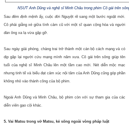
NSƯT Anh Dũng và nghệ sĩ Minh Châu trong phim Cô gái trên sôn
Sau đêm định mệnh ấy, cuộc đời Nguyệt rẽ sang một bước ngoặt mới.
Cô phải giằng xé giữa tình cảm cũ với một sĩ quan cộng hòa và người
đàn ông xa lạ vừa gặp gỡ.
Sau ngày giải phóng, chàng trai trở thành một cán bộ cách mạng và có
dịp gặp lại người cứu mạng mình năm xưa. Cô gái trên sông giúp tên
tuổi của nghệ sĩ Minh Châu lên một tầm cao mới. Nét diễn mộc mạc
nhưng tinh tế và biểu đạt cảm xúc nội tâm của Anh Dũng cũng góp phần
không nhỏ vào thành công của bộ phim.
Ngoài Anh Dũng và Minh Châu, bộ phim còn với sự tham gia của các
diễn viên gạo cội khác.
5. Vai Matsu trong vở Matsu, kẻ sống ngoài vòng pháp luật