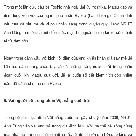
Trong một lần cứu cậu bé Toshio nhà ngài đại úy Yoshika, Matsu gặp và
đem lòng yêu vợ của ngài - phu nhân Ryoko (Lan Hương). Chính tình
yêu của gã phu xe và vị phu nhân sang trọng quyền quý được NSƯT
Anh Dũng làm rõ qua nét diễn mộc mạc bề ngoài nhưng lại vô cùng tinh
tế từ tâm hồn.
Ngay trong cảnh đầu vở kịch, lối diễn của ông khiến khán giả say mê để
liên tục dành tràng pháo tay và cả những tràng nước mắt trong phân
đoạn cuối, khi Matsu qua đời, để lại cuốn sổ tiết kiệm tích cóp nhiều
năm để dành cho mẹ con Ryoko.
6. Vai người bố trong phim Vệt nắng cuối trời
Trong bộ phim gia đình Vệt nắng cuối trời gây chú ý năm 2009, NSƯT
Anh Dũng vào vai ông bố trong gia đình lớn. Với ba thế hệ sống cùng
mái nhà, họ trải qua những những rắc rối đời thường, những lo lắng và