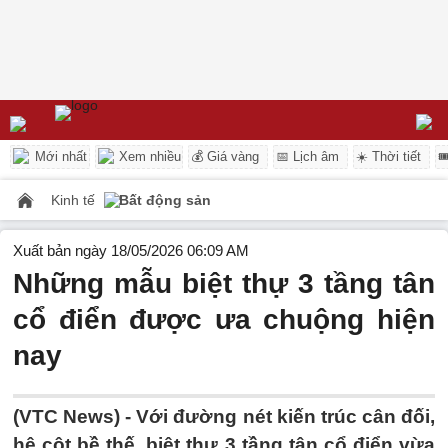
Mới nhất
Xem nhiều
💰 Giá vàng
📅 Lịch âm
☀️ Thời tiết

Kinh tế
Bất động sản
Xuất bản ngày 18/05/2026 06:09 AM
Những mẫu biệt thự 3 tầng tân
cổ điển được ưa chuộng hiện
nay
(VTC News) -
Với đường nét kiến trúc cân đối,
hệ cột bề thế, biệt thự 3 tầng tân cổ điển vừa