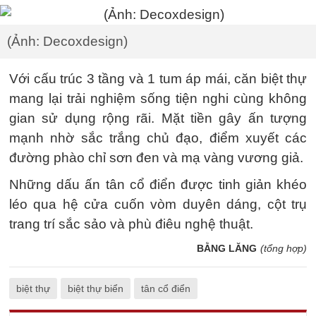
(Ảnh: Decoxdesign)
Với cấu trúc 3 tầng và 1 tum áp mái, căn biệt thự
mang lại trải nghiệm sống tiện nghi cùng không
gian sử dụng rộng rãi. Mặt tiền gây ấn tượng
mạnh nhờ sắc trắng chủ đạo, điểm xuyết các
đường phào chỉ sơn đen và mạ vàng vương giả.
Những dấu ấn tân cổ điển được tinh giản khéo
léo qua hệ cửa cuốn vòm duyên dáng, cột trụ
trang trí sắc sảo và phù điêu nghệ thuật.
BẰNG LĂNG
(tổng hợp)
biệt thự
biệt thự biển
tân cổ điển