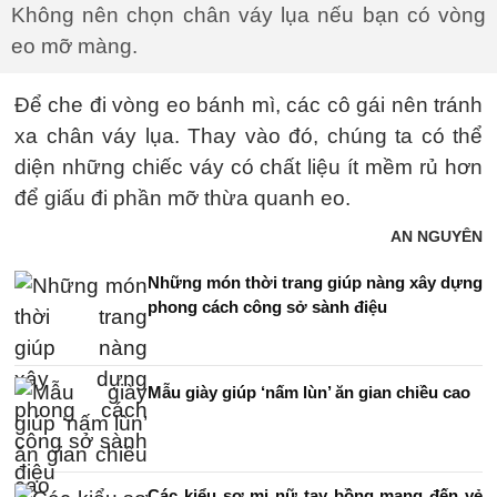
Không nên chọn chân váy lụa nếu bạn có vòng
eo mỡ màng.
Để che đi vòng eo bánh mì, các cô gái nên tránh
xa chân váy lụa. Thay vào đó, chúng ta có thể
diện những chiếc váy có chất liệu ít mềm rủ hơn
để giấu đi phần mỡ thừa quanh eo.
AN NGUYÊN
Những món thời trang giúp nàng xây dựng
phong cách công sở sành điệu
Mẫu giày giúp ‘nấm lùn’ ăn gian chiều cao
Các kiểu sơ mi nữ tay bồng mang đến vẻ