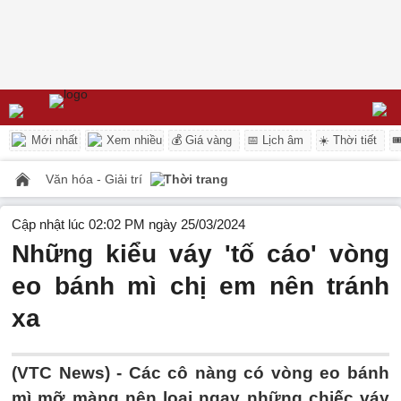
Mới nhất
Xem nhiều
💰 Giá vàng
📅 Lịch âm
☀️ Thời tiết

Văn hóa - Giải trí
Thời trang
Cập nhật lúc 02:02 PM ngày 25/03/2024
Những kiểu váy 'tố cáo' vòng
eo bánh mì chị em nên tránh
xa
(VTC News) -
Các cô nàng có vòng eo bánh
mì mỡ màng nên loại ngay những chiếc váy