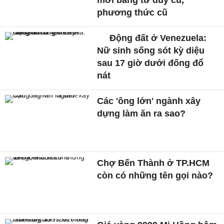
mới bằng tư duy cũ,
phương thức cũ
Động đất ở Venezuela:
Nữ sinh sống sót kỳ diệu
sau 17 giờ dưới đống đổ
nát
Các 'ông lớn' ngành xây
dựng làm ăn ra sao?
Chợ Bến Thành ở TP.HCM
còn có những tên gọi nào?