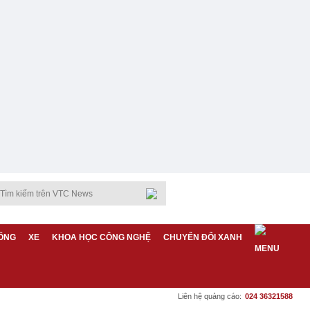
ỐNG
XE
KHOA HỌC CÔNG NGHỆ
CHUYỂN ĐỔI XANH
Liên hệ quảng cáo:
024 36321588