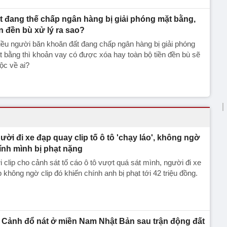
t đang thế chấp ngân hàng bị giải phóng mặt bằng,
ền đền bù xử lý ra sao?
ều người băn khoăn đất đang chấp ngân hàng bị giải phóng
 bằng thì khoản vay có được xóa hay toàn bộ tiền đền bù sẽ
ộc về ai?
ười đi xe đạp quay clip tố ô tô 'chạy láo', không ngờ
ính mình bị phạt nặng
 clip cho cảnh sát tố cáo ô tô vượt quá sát mình, người đi xe
 không ngờ clip đó khiến chính anh bị phạt tới 42 triệu đồng.
Cảnh đổ nát ở miền Nam Nhật Bản sau trận động đất