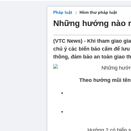
Pháp luật
Hòm thư pháp luật
Những hướng nào m
(VTC News) -
Khi tham giao gi
chú ý các biển báo cấm để lư
thông, đảm bảo an toàn giao t
Theo hướng mũi tên
Hướng 2 có biển s