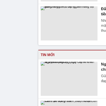
Đấ
ti
Nhi
mặt
thu
TIN MỚI
Ng
ch
Gửi
đạp