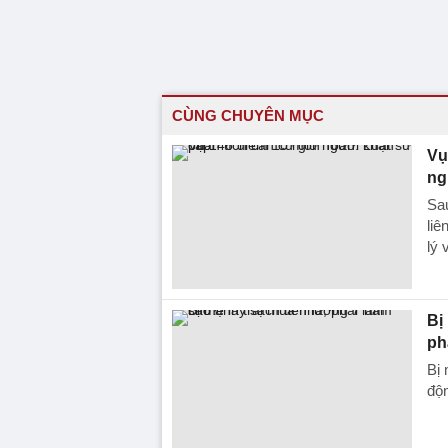
CÙNG CHUYÊN MỤC
Vụ
ng
Sa
liê
lý 
Bị
ph
Bị 
độn