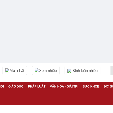
Mới nhất
Xem nhiều
Bình luận nhiều
IỚI
GIÁO DỤC
PHÁP LUẬT
VĂN HÓA - GIẢI TRÍ
SỨC KHỎE
ĐỜI S