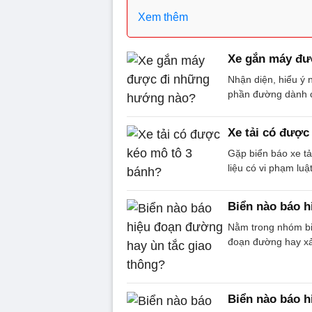
Xem thêm
Xe gắn máy đư
Nhận diện, hiểu ý 
phần đường dành 
Xe tải có được
Gặp biển báo xe tả
liệu có vi phạm luậ
Biển nào báo h
Nằm trong nhóm bi
đoạn đường hay xảy
Biển nào báo 