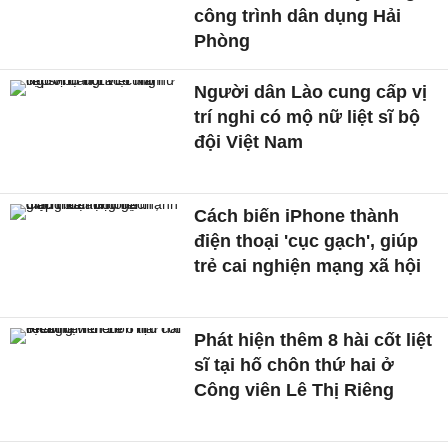
công trình dân dụng Hải
Phòng
Người dân Lào cung cấp vị
trí nghi có mộ nữ liệt sĩ bộ
đội Việt Nam
Cách biến iPhone thành
điện thoại 'cục gạch', giúp
trẻ cai nghiện mạng xã hội
Phát hiện thêm 8 hài cốt liệt
sĩ tại hố chôn thứ hai ở
Công viên Lê Thị Riêng