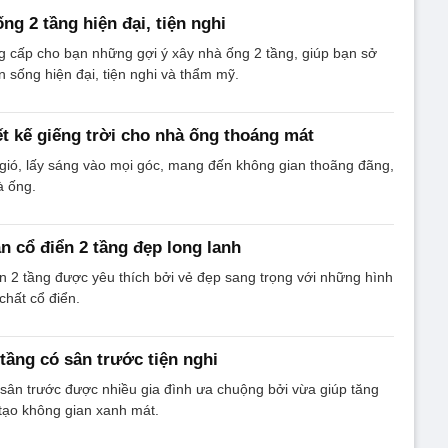
ng 2 tầng hiện đại, tiện nghi
ng cấp cho bạn những gợi ý xây nhà ống 2 tầng, giúp bạn sở
 sống hiện đại, tiện nghi và thẩm mỹ.
ết kế giếng trời cho nhà ống thoáng mát
y gió, lấy sáng vào mọi góc, mang đến không gian thoãng đãng,
à ống.
n cổ điển 2 tầng đẹp long lanh
n 2 tầng được yêu thích bởi vẻ đẹp sang trọng với những hình
 chất cổ điển.
tầng có sân trước tiện nghi
sân trước được nhiều gia đình ưa chuộng bởi vừa giúp tăng
tạo không gian xanh mát.