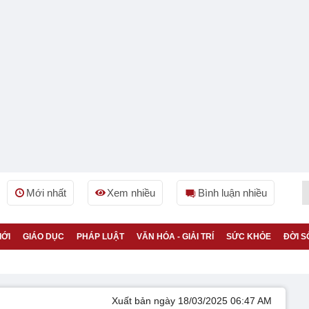
Mới nhất
Xem nhiều
Bình luận nhiều
IỚI
GIÁO DỤC
PHÁP LUẬT
VĂN HÓA - GIẢI TRÍ
SỨC KHỎE
ĐỜI S
Xuất bản ngày 18/03/2025 06:47 AM