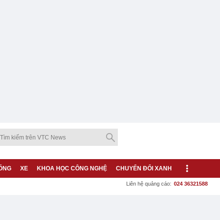
ỐNG
XE
KHOA HỌC CÔNG NGHỆ
CHUYỂN ĐỔI XANH
Liên hệ quảng cáo:
024 36321588