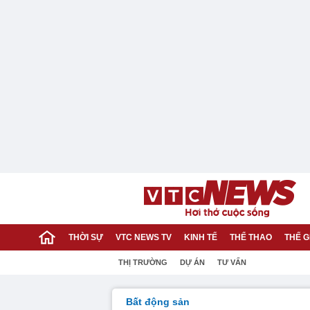
THỜI SỰ
VTC NEWS TV
KINH TẾ
THỂ THAO
THẾ G
THỊ TRƯỜNG
DỰ ÁN
TƯ VẤN
Bất động sản