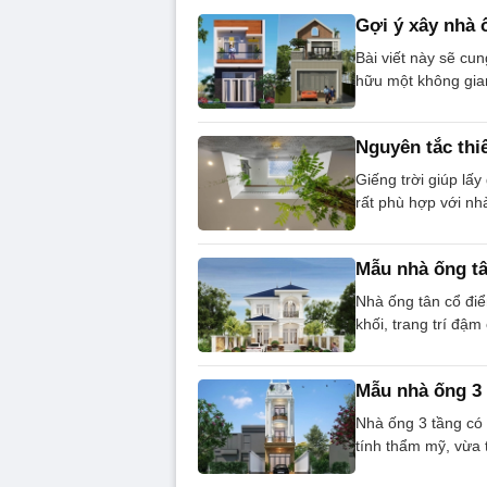
Gợi ý xây nhà ố
Bài viết này sẽ cu
hữu một không gian
Nguyên tắc thi
Giếng trời giúp lấ
rất phù hợp với nh
Mẫu nhà ống tâ
Nhà ống tân cổ điể
khối, trang trí đậm
Mẫu nhà ống 3 
Nhà ống 3 tầng có 
tính thẩm mỹ, vừa 