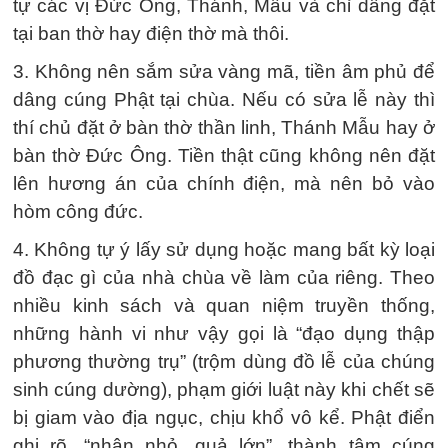
tự các vị Đức Ông, Thánh, Mẫu và chỉ dâng đặt
tại ban thờ hay điện thờ mà thôi.
3. Không nên sắm sửa vàng mã, tiền âm phủ để
dâng cúng Phật tại chùa. Nếu có sửa lễ này thì
thí chủ đặt ở bàn thờ thần linh, Thánh Mẫu hay ở
bàn thờ Đức Ông. Tiền thật cũng không nên đặt
lên hương án của chính điện, mà nên bỏ vào
hòm công đức.
4. Không tự ý lấy sử dụng hoặc mang bất kỳ loại
đồ đạc gì của nhà chùa về làm của riêng. Theo
nhiều kinh sách và quan niệm truyền thống,
những hành vi như vậy gọi là “đạo dụng thập
phương thường trụ” (trộm dùng đồ lễ của chúng
sinh cúng dường), phạm giới luật này khi chết sẽ
bị giam vào địa ngục, chịu khổ vô kể. Phật điển
ghi rõ, “nhân nhỏ, quả lớn”, thành tâm cúng