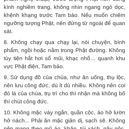
kính nghiêm trang, không nhìn ngang ngó dọc,
khệnh khạng trước Tam bảo. Nếu muốn chiêm
ngưỡng tượng Phật, nên đứng từ ngoài để quan
sát.
8. Không chạy qua chạy lại, nói chuyện, bình
phẩm, ngồi hoặc nằm trong Phật đường. Không
tùy tiện hắt hơi sổ mũi, khạc nhổ… quanh khu
vực Phật điện, Tam bảo.
9. Sử dụng đồ của chùa, như ăn uống, thụ lộc,
nên lưu công đức, dù ít dù nhiều. Không nên coi
đó là của chùa, trụ trì cho thì nhận mà không bố
thí chút công đức.
10. Không mặc váy ngắn, quần cộc, áo hở lườn
hở nách... Phải ăn mặc giản dị, sạch sẽ. Không
nên mang theo mũ áo, khăn, túi xách, gậy gộc,